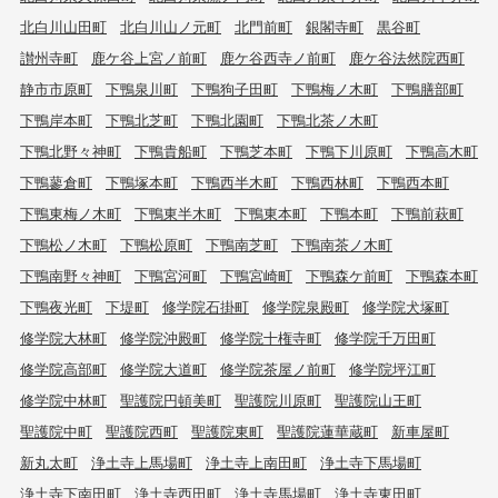
北白川山田町
北白川山ノ元町
北門前町
銀閣寺町
黒谷町
讃州寺町
鹿ケ谷上宮ノ前町
鹿ケ谷西寺ノ前町
鹿ケ谷法然院西町
静市市原町
下鴨泉川町
下鴨狗子田町
下鴨梅ノ木町
下鴨膳部町
下鴨岸本町
下鴨北芝町
下鴨北園町
下鴨北茶ノ木町
下鴨北野々神町
下鴨貴船町
下鴨芝本町
下鴨下川原町
下鴨高木町
下鴨蓼倉町
下鴨塚本町
下鴨西半木町
下鴨西林町
下鴨西本町
下鴨東梅ノ木町
下鴨東半木町
下鴨東本町
下鴨本町
下鴨前萩町
下鴨松ノ木町
下鴨松原町
下鴨南芝町
下鴨南茶ノ木町
下鴨南野々神町
下鴨宮河町
下鴨宮崎町
下鴨森ケ前町
下鴨森本町
下鴨夜光町
下堤町
修学院石掛町
修学院泉殿町
修学院犬塚町
修学院大林町
修学院沖殿町
修学院十権寺町
修学院千万田町
修学院高部町
修学院大道町
修学院茶屋ノ前町
修学院坪江町
修学院中林町
聖護院円頓美町
聖護院川原町
聖護院山王町
聖護院中町
聖護院西町
聖護院東町
聖護院蓮華蔵町
新車屋町
新丸太町
浄土寺上馬場町
浄土寺上南田町
浄土寺下馬場町
浄土寺下南田町
浄土寺西田町
浄土寺馬場町
浄土寺東田町