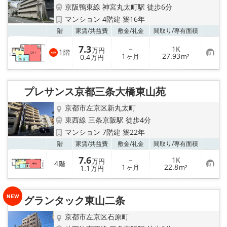
京阪鴨東線 神宮丸太町駅 徒歩6分
マンション 4階建 築16年
お気
階
家賃/
共益費
敷金/
礼金
間取り/
専有面積
7.3
－
1K
万円
1
階
お
1
27.93
0.4
ヶ月
m²
万円
気
に
入
り
プレサンス京都三条大橋東山苑
登
録
京都市左京区新丸太町
東西線 三条京阪駅 徒歩4分
マンション 7階建 築22年
お気
階
家賃/
共益費
敷金/
礼金
間取り/
専有面積
7.6
－
1K
万円
4
階
お
1
22.8
1.1
ヶ月
m²
万円
気
に
入
り
グランタック東山二条
登
録
京都市左京区石原町