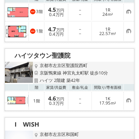
4.5
－
1R
万円
3
階
お
－
24
0.4
m²
万円
気
に
入
4.7
－
1R
万円
1
り
階
お
－
22.57
0.4
m²
万円
登
気
録
に
入
り
ハイツタウン聖護院
登
録
京都市左京区聖護院西町
京阪鴨東線 神宮丸太町駅 徒歩10分
ハイツ 2階建 築42年
お気
階
家賃/
共益費
敷金/
礼金
間取り/
専有面積
4.6
－
1K
万円
1
階
お
－
17.95
0.3
m²
万円
気
に
入
り
I WISH
登
録
京都市左京区和国町