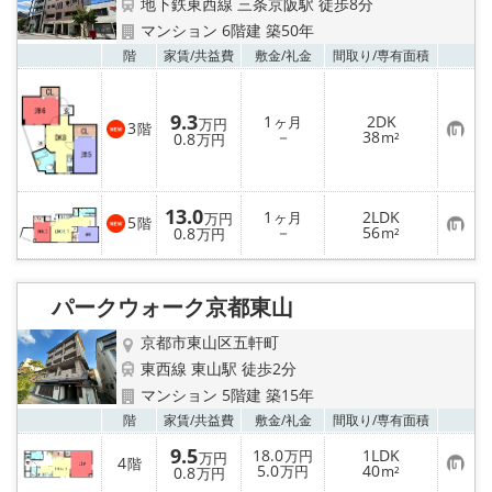
地下鉄東西線 三条京阪駅 徒歩8分
マンション 6階建 築50年
お気
階
家賃/
共益費
敷金/
礼金
間取り/
専有面積
9.3
1
2DK
ヶ月
万円
3
階
お
－
38
0.8
m²
万円
気
に
入
り
登
13.0
1
2LDK
ヶ月
万円
5
階
録
お
－
56
0.8
m²
万円
気
に
入
り
パークウォーク京都東山
登
録
京都市東山区五軒町
東西線 東山駅 徒歩2分
マンション 5階建 築15年
お気
階
家賃/
共益費
敷金/
礼金
間取り/
専有面積
9.5
18.0
1LDK
万円
万円
4
階
お
5.0
40
0.8
万円
m²
万円
気