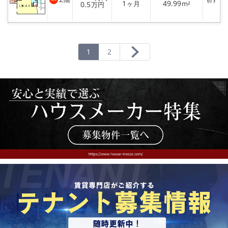
録
お
1
49.99
0.5
ヶ月
m²
万円
気
に
入
り
登
録
1
2