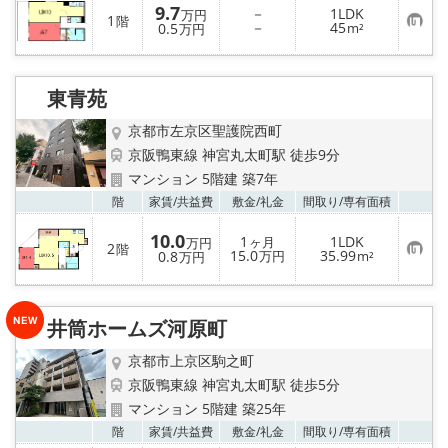
9.7
－
1LDK
万円
1
階
お
－
45
0.5
m²
万円
気
に
入
り
東青苑
登
録
京都市左京区聖護院西町
京阪鴨東線 神宮丸太町駅 徒歩9分
マンション 5階建 築7年
お気
階
家賃/
共益費
敷金/
礼金
間取り/
専有面積
10.0
1
1LDK
ヶ月
万円
2
階
お
15.0
35.99
0.8
万円
m²
万円
気
に
入
り
井筒ホームズ河原町
登
録
京都市上京区駒之町
京阪鴨東線 神宮丸太町駅 徒歩5分
マンション 5階建 築25年
お気
階
家賃/
共益費
敷金/
礼金
間取り/
専有面積