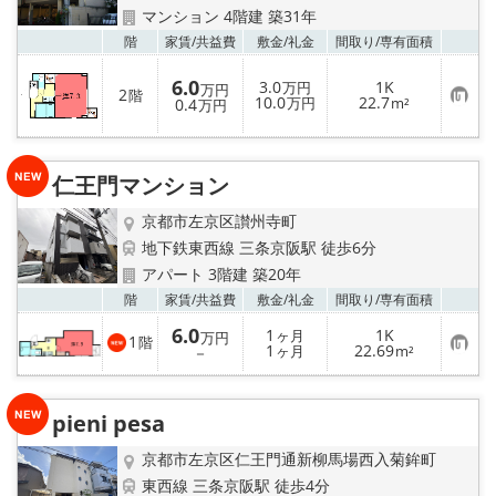
マンション 4階建 築31年
お気
階
家賃/
共益費
敷金/
礼金
間取り/
専有面積
6.0
3.0
1K
万円
万円
2
階
お
10.0
22.7
0.4
万円
m²
万円
気
に
入
り
登
仁王門マンション
録
京都市左京区讃州寺町
地下鉄東西線 三条京阪駅 徒歩6分
アパート 3階建 築20年
お気
階
家賃/
共益費
敷金/
礼金
間取り/
専有面積
6.0
1
1K
ヶ月
万円
1
階
お
1
22.69
－
ヶ月
m²
気
に
入
り
pieni pesa
登
録
京都市左京区仁王門通新柳馬場西入菊鉾町
東西線 三条京阪駅 徒歩4分