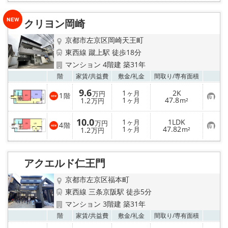
に
入
り
クリヨン岡崎
登
録
京都市左京区岡崎天王町
東西線 蹴上駅 徒歩18分
マンション 4階建 築31年
お気
階
家賃/
共益費
敷金/
礼金
間取り/
専有面積
9.6
1
2K
ヶ月
万円
1
階
お
1
47.8
1.2
ヶ月
m²
万円
気
に
10.0
入
1
1LDK
ヶ月
万円
4
階
り
お
1
47.82
1.2
ヶ月
m²
万円
登
気
録
に
入
り
アクエルド仁王門
登
録
京都市左京区福本町
東西線 三条京阪駅 徒歩5分
マンション 3階建 築31年
お気
階
家賃/
共益費
敷金/
礼金
間取り/
専有面積