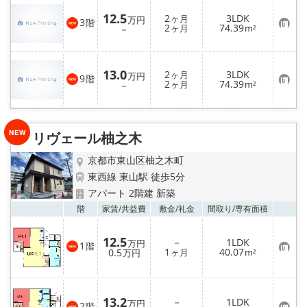
12.5
2
3LDK
ヶ月
万円
3
階
お
2
74.39
－
ヶ月
m²
気
に
入
り
13.0
2
3LDK
登
ヶ月
万円
9
階
お
2
74.39
録
－
ヶ月
m²
気
に
入
り
登
リヴェール柚之木
録
京都市東山区柚之木町
東西線 東山駅 徒歩5分
アパート 2階建 新築
お気
階
家賃/
共益費
敷金/
礼金
間取り/
専有面積
12.5
－
1LDK
万円
1
階
お
1
40.07
0.5
ヶ月
m²
万円
気
に
入
り
登
13.2
－
1LDK
万円
2
階