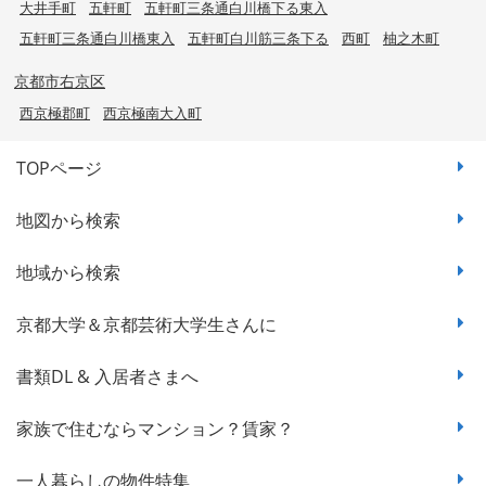
大井手町
五軒町
五軒町三条通白川橋下る東入
五軒町三条通白川橋東入
五軒町白川筋三条下る
西町
柚之木町
京都市右京区
西京極郡町
西京極南大入町
TOPページ
地図から検索
地域から検索
京都大学＆京都芸術大学生さんに
書類DL & 入居者さまへ
家族で住むならマンション？賃家？
一人暮らしの物件特集