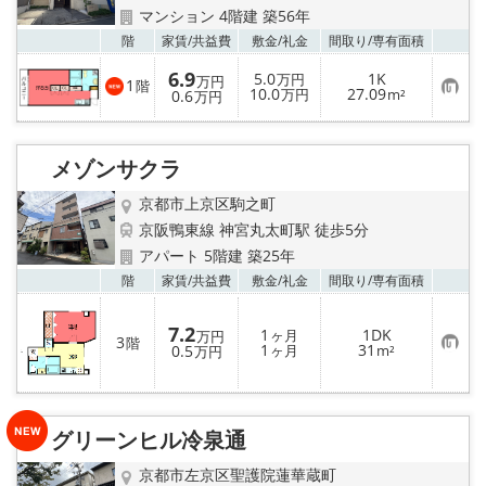
マンション 4階建 築56年
お気
階
家賃/
共益費
敷金/
礼金
間取り/
専有面積
6.9
5.0
1K
万円
万円
1
階
お
10.0
27.09
0.6
万円
m²
万円
気
に
入
り
メゾンサクラ
登
録
京都市上京区駒之町
京阪鴨東線 神宮丸太町駅 徒歩5分
アパート 5階建 築25年
お気
階
家賃/
共益費
敷金/
礼金
間取り/
専有面積
7.2
1
1DK
ヶ月
万円
3
階
お
1
31
0.5
ヶ月
m²
万円
気
に
入
り
登
グリーンヒル冷泉通
録
京都市左京区聖護院蓮華蔵町