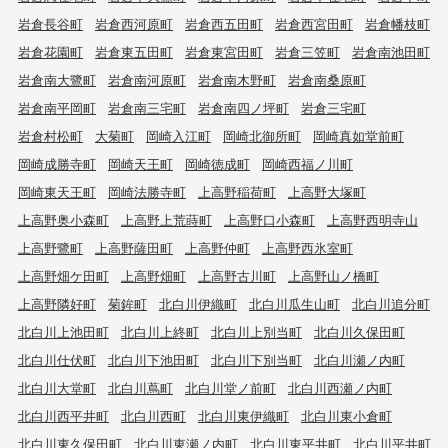
岩倉長谷町
岩倉西河原町
岩倉西五田町
岩倉西宮田町
岩倉幡枝町
岩倉花園町
岩倉東五田町
岩倉東宮田町
岩倉三笠町
岩倉南池田町
岩倉南大鷺町
岩倉南河原町
岩倉南木野町
岩倉南桑原町
岩倉南平岡町
岩倉南三宅町
岩倉南四ノ坪町
岩倉三宅町
岩倉村松町
大菊町
岡崎入江町
岡崎北御所町
岡崎真如堂前町
岡崎成勝寺町
岡崎天王町
岡崎徳成町
岡崎西福ノ川町
岡崎東天王町
岡崎法勝寺町
上高野稲荷町
上高野大塚町
上高野奥小森町
上高野上荒蒔町
上高野口小森町
上高野西明寺山
上高野鷺町
上高野薩田町
上高野仲町
上高野西氷室町
上高野畑ケ田町
上高野畑町
上高野古川町
上高野山ノ橋町
上高野隣好町
菊鉾町
北白川伊織町
北白川瓜生山町
北白川追分町
北白川上池田町
北白川上終町
北白川上別当町
北白川久保田町
北白川仕伏町
北白川下池田町
北白川下別当町
北白川瀬ノ内町
北白川大堂町
北白川蔦町
北白川堂ノ前町
北白川西瀬ノ内町
北白川西平井町
北白川西町
北白川東伊織町
北白川東小倉町
北白川東久保田町
北白川東瀬ノ内町
北白川東平井町
北白川平井町