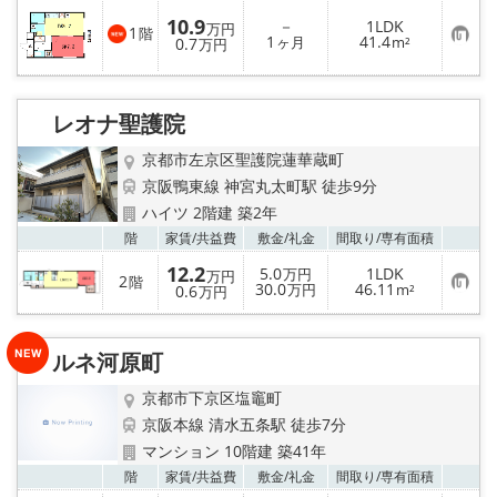
10.9
－
1LDK
万円
1
階
お
1
41.4
0.7
ヶ月
m²
万円
気
に
入
り
登
レオナ聖護院
録
京都市左京区聖護院蓮華蔵町
京阪鴨東線 神宮丸太町駅 徒歩9分
ハイツ 2階建 築2年
お気
階
家賃/
共益費
敷金/
礼金
間取り/
専有面積
12.2
5.0
1LDK
万円
万円
2
階
お
30.0
46.11
0.6
万円
m²
万円
気
に
入
り
ルネ河原町
登
録
京都市下京区塩竈町
京阪本線 清水五条駅 徒歩7分
マンション 10階建 築41年
お気
階
家賃/
共益費
敷金/
礼金
間取り/
専有面積