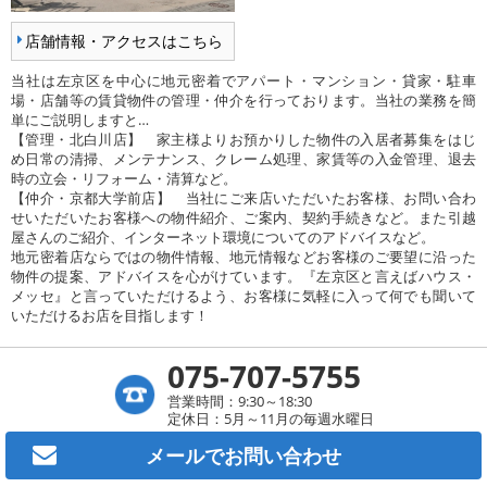
店舗情報・アクセスはこちら
当社は左京区を中心に地元密着でアパート・マンション・貸家・駐車
場・店舗等の賃貸物件の管理・仲介を行っております。当社の業務を簡
単にご説明しますと…
【管理・北白川店】 家主様よりお預かりした物件の入居者募集をはじ
め日常の清掃、メンテナンス、クレーム処理、家賃等の入金管理、退去
時の立会・リフォーム・清算など。
【仲介・京都大学前店】 当社にご来店いただいたお客様、お問い合わ
せいただいたお客様への物件紹介、ご案内、契約手続きなど。また引越
屋さんのご紹介、インターネット環境についてのアドバイスなど。
地元密着店ならではの物件情報、地元情報などお客様のご要望に沿った
物件の提案、アドバイスを心がけています。『左京区と言えばハウス・
メッセ』と言っていただけるよう、お客様に気軽に入って何でも聞いて
いただけるお店を目指します！
075-707-5755
営業時間：9:30～18:30
定休日：5月～11月の毎週水曜日
メールで
お問い合わせ