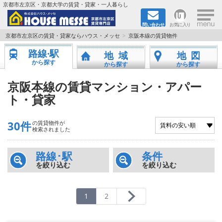
×
京都市左京区・京都大学の賃貸・貸家・一人暮らし
問い合わせ
お気に入り
TOPページ
京都市左京区の賃貸・貸家ならハウス・メッセ
京阪本線の賃貸物件
路線·駅
地域
地図
地図から検索
から探す
から探す
から探す
地域から検索
京阪本線の賃貸マンション・アパー
ト・貸家
京都大学＆京都芸術大学生さんに
30件
の賃貸物件が
書類DL & 入居者さまへ
検索されました
家族で住むならマンション？賃家？
路線･駅
条件
を絞り込む
を絞り込む
一人暮らしの物件特集
1
2
ペット相談OKの賃貸！