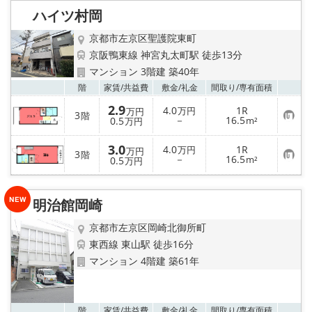
特選物件
ハイツ村岡
ハウスメーカー施工特集！
京都市左京区聖護院東町
京阪鴨東線 神宮丸太町駅 徒歩13分
路線·駅から探す
マンション 3階建 築40年
お気
階
家賃/
共益費
敷金/
礼金
間取り/
専有面積
IT重説について
2.9
4.0
1R
万円
万円
3
階
お
－
16.5
0.5
m²
万円
気
スタッフ紹介
に
3.0
入
4.0
1R
万円
万円
3
階
り
お
－
16.5
0.5
m²
万円
登
気
賃貸管理の北白川店
録
に
入
り
明治館岡崎
店舗情報·アクセス
登
録
京都市左京区岡崎北御所町
会社概要
東西線 東山駅 徒歩16分
マンション 4階建 築61年
メールでお問い合わせ
お気
階
家賃/
共益費
敷金/
礼金
間取り/
専有面積