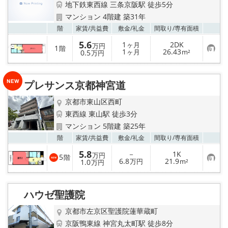
地下鉄東西線 三条京阪駅 徒歩5分
マンション 4階建 築31年
お気
階
家賃/
共益費
敷金/
礼金
間取り/
専有面積
5.6
1
2DK
ヶ月
万円
1
階
お
1
26.43
0.5
ヶ月
m²
万円
気
に
入
り
プレサンス京都神宮道
登
録
京都市東山区西町
東西線 東山駅 徒歩3分
マンション 5階建 築25年
お気
階
家賃/
共益費
敷金/
礼金
間取り/
専有面積
5.8
－
1K
万円
5
階
お
6.8
21.9
1.0
万円
m²
万円
気
に
入
り
ハウゼ聖護院
登
録
京都市左京区聖護院蓮華蔵町
京阪鴨東線 神宮丸太町駅 徒歩8分