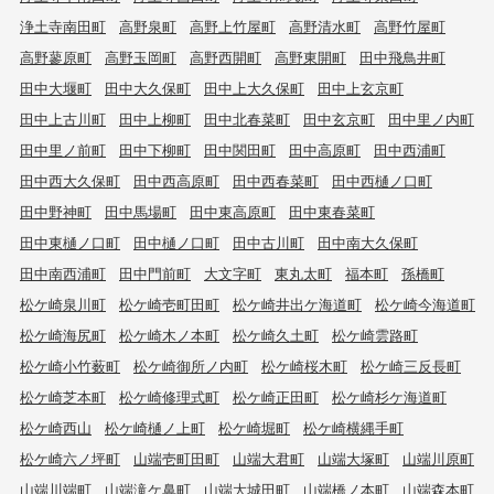
浄土寺南田町
高野泉町
高野上竹屋町
高野清水町
高野竹屋町
高野蓼原町
高野玉岡町
高野西開町
高野東開町
田中飛鳥井町
田中大堰町
田中大久保町
田中上大久保町
田中上玄京町
田中上古川町
田中上柳町
田中北春菜町
田中玄京町
田中里ノ内町
田中里ノ前町
田中下柳町
田中関田町
田中高原町
田中西浦町
田中西大久保町
田中西高原町
田中西春菜町
田中西樋ノ口町
田中野神町
田中馬場町
田中東高原町
田中東春菜町
田中東樋ノ口町
田中樋ノ口町
田中古川町
田中南大久保町
田中南西浦町
田中門前町
大文字町
東丸太町
福本町
孫橋町
松ケ崎泉川町
松ケ崎壱町田町
松ケ崎井出ケ海道町
松ケ崎今海道町
松ケ崎海尻町
松ケ崎木ノ本町
松ケ崎久土町
松ケ崎雲路町
松ケ崎小竹薮町
松ケ崎御所ノ内町
松ケ崎桜木町
松ケ崎三反長町
松ケ崎芝本町
松ケ崎修理式町
松ケ崎正田町
松ケ崎杉ケ海道町
松ケ崎西山
松ケ崎樋ノ上町
松ケ崎堀町
松ケ崎横縄手町
松ケ崎六ノ坪町
山端壱町田町
山端大君町
山端大塚町
山端川原町
山端川端町
山端滝ケ鼻町
山端大城田町
山端橋ノ本町
山端森本町