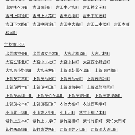
山端柳ケ坪町
吉田泉殿町
吉田牛ノ宮町
吉田神楽岡町
吉田上阿達町
吉田上大路町
吉田近衛町
吉田下阿達町
吉田下大路町
吉田中阿達町
吉田中大路町
吉田二本松町
吉田本町
和国町
京都市北区
出雲路神楽町
出雲路立テ本町
大宮北椿原町
大宮北林町
大宮玄琢北町
大宮中ノ社町
大宮中林町
大宮西小野堀町
大宮東小野堀町
大宮南林町
上賀茂朝露ケ原町
上賀茂畔勝町
上賀茂荒草町
上賀茂池殿町
上賀茂池端町
上賀茂石計町
上賀茂岡本町
上賀茂榊田町
上賀茂桜井町
上賀茂菖蒲園町
上賀茂高縄手町
上賀茂竹ケ鼻町
上賀茂豊田町
上賀茂東後藤町
上賀茂松本町
上賀茂薮田町
衣笠大祓町
衣笠西馬場町
小山北上総町
小山東大野町
小山元町
紫竹上梅ノ木町
紫竹上芝本町
紫竹上ノ岸町
紫竹栗栖町
紫竹竹殿町
紫竹大門町
紫竹西高縄町
紫竹東栗栖町
西賀茂井ノ口町
西賀茂大道口町