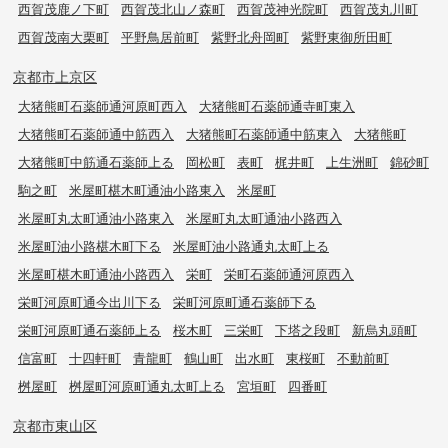
西賀茂鹿ノ下町
西賀茂北山ノ森町
西賀茂神光院町
西賀茂丸川町
西賀茂南大栗町
平野鳥居前町
紫野北舟岡町
紫野東御所田町
京都市上京区
大猪熊町石薬師通河原町西入
大猪熊町石薬師通寺町東入
大猪熊町石薬師通中筋西入
大猪熊町石薬師通中筋東入
大猪熊町
大猪熊町中筋通石薬師上る
岡松町
表町
梶井町
上生洲町
錦砂町
駒之町
米屋町椹木町通油小路東入
米屋町
米屋町丸太町通油小路東入
米屋町丸太町通油小路西入
米屋町油小路椹木町下る
米屋町油小路通丸太町上る
米屋町椹木町通油小路西入
栄町
栄町石薬師通河原西入
栄町河原町通今出川下る
栄町河原町通石薬師下る
栄町河原町通石薬師上る
桜木町
三栄町
下塔之段町
新烏丸頭町
信富町
十四軒町
青龍町
鶴山町
出水町
東桜町
不動前町
桝屋町
桝屋町河原町通丸太町上る
宮垣町
四番町
京都市東山区