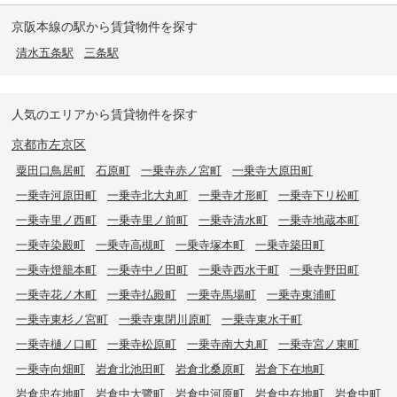
京阪本線の駅から賃貸物件を探す
清水五条駅
三条駅
人気のエリアから賃貸物件を探す
京都市左京区
粟田口鳥居町
石原町
一乗寺赤ノ宮町
一乗寺大原田町
一乗寺河原田町
一乗寺北大丸町
一乗寺才形町
一乗寺下リ松町
一乗寺里ノ西町
一乗寺里ノ前町
一乗寺清水町
一乗寺地蔵本町
一乗寺染殿町
一乗寺高槻町
一乗寺塚本町
一乗寺築田町
一乗寺燈籠本町
一乗寺中ノ田町
一乗寺西水干町
一乗寺野田町
一乗寺花ノ木町
一乗寺払殿町
一乗寺馬場町
一乗寺東浦町
一乗寺東杉ノ宮町
一乗寺東閉川原町
一乗寺東水干町
一乗寺樋ノ口町
一乗寺松原町
一乗寺南大丸町
一乗寺宮ノ東町
一乗寺向畑町
岩倉北池田町
岩倉北桑原町
岩倉下在地町
岩倉忠在地町
岩倉中大鷺町
岩倉中河原町
岩倉中在地町
岩倉中町