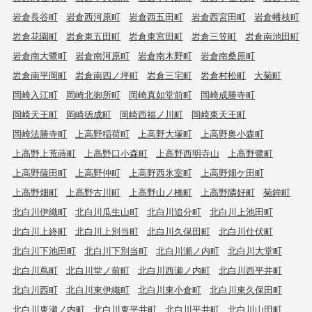
岩倉長谷町
岩倉西河原町
岩倉西五田町
岩倉西宮田町
岩倉幡枝町
岩倉花園町
岩倉東五田町
岩倉東宮田町
岩倉三笠町
岩倉南池田町
岩倉南大鷺町
岩倉南河原町
岩倉南木野町
岩倉南桑原町
岩倉南平岡町
岩倉南四ノ坪町
岩倉三宅町
岩倉村松町
大菊町
岡崎入江町
岡崎北御所町
岡崎真如堂前町
岡崎成勝寺町
岡崎天王町
岡崎徳成町
岡崎西福ノ川町
岡崎東天王町
岡崎法勝寺町
上高野稲荷町
上高野大塚町
上高野奥小森町
上高野上荒蒔町
上高野口小森町
上高野西明寺山
上高野鷺町
上高野薩田町
上高野仲町
上高野西氷室町
上高野畑ケ田町
上高野畑町
上高野古川町
上高野山ノ橋町
上高野隣好町
菊鉾町
北白川伊織町
北白川瓜生山町
北白川追分町
北白川上池田町
北白川上終町
北白川上別当町
北白川久保田町
北白川仕伏町
北白川下池田町
北白川下別当町
北白川瀬ノ内町
北白川大堂町
北白川蔦町
北白川堂ノ前町
北白川西瀬ノ内町
北白川西平井町
北白川西町
北白川東伊織町
北白川東小倉町
北白川東久保田町
北白川東瀬ノ内町
北白川東平井町
北白川平井町
北白川山田町