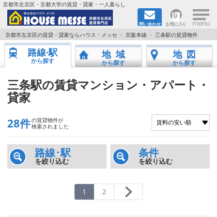
×
京都市左京区・京都大学の賃貸・貸家・一人暮らし
問い合わせ
お気に入り
TOPページ
京都市左京区の賃貸・貸家ならハウス・メッセ
京阪本線
三条駅の賃貸物件
路線·駅
地域
地図
地図から検索
から探す
から探す
から探す
地域から検索
三条駅の賃貸マンション・アパート・
貸家
京都大学＆京都芸術大学生さんに
28件
の賃貸物件が
書類DL & 入居者さまへ
検索されました
家族で住むならマンション？賃家？
路線･駅
条件
を絞り込む
を絞り込む
一人暮らしの物件特集
1
2
ペット相談OKの賃貸！