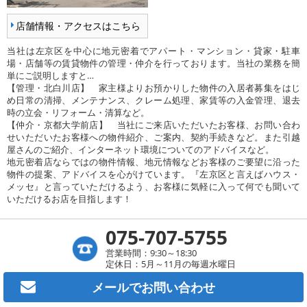
店舗情報・アクセスはこちら
当社は左京区を中心に地元密着でアパート・マンション・貸家・駐車
場・店舗等の賃貸物件の管理・仲介を行っております。当社の業務を簡
単にご説明しますと…
【管理・北白川店】 家主様よりお預かりした物件の入居者募集をはじ
め日常の清掃、メンテナンス、クレーム処理、家賃等の入金管理、退去
時の立会・リフォーム・清算など。
【仲介・京都大学前店】 当社にご来店いただいたお客様、お問い合わ
せいただいたお客様への物件紹介、ご案内、契約手続きなど。また引越
屋さんのご紹介、インターネット環境についてのアドバイスなど。
地元密着店ならではの物件情報、地元情報などお客様のご要望に沿った
物件の提案、アドバイスを心がけています。『左京区と言えばハウス・
メッセ』と言っていただけるよう、お客様に気軽に入って何でも聞いて
いただけるお店を目指します！
075-707-5755
営業時間：9:30～18:30
定休日：5月～11月の毎週水曜日
メールで
お問い合わせ