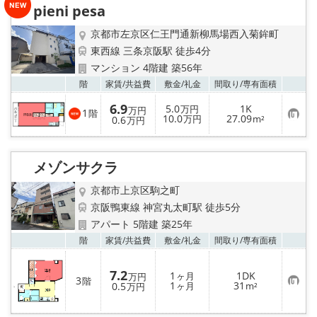
り
pieni pesa
登
録
京都市左京区仁王門通新柳馬場西入菊鉾町
東西線 三条京阪駅 徒歩4分
マンション 4階建 築56年
お気
階
家賃/
共益費
敷金/
礼金
間取り/
専有面積
6.9
5.0
1K
万円
万円
1
階
お
10.0
27.09
0.6
万円
m²
万円
気
に
入
り
メゾンサクラ
登
録
京都市上京区駒之町
京阪鴨東線 神宮丸太町駅 徒歩5分
アパート 5階建 築25年
お気
階
家賃/
共益費
敷金/
礼金
間取り/
専有面積
7.2
1
1DK
ヶ月
万円
3
階
お
1
31
0.5
ヶ月
m²
万円
気
に
入