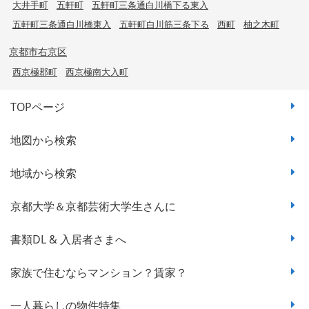
大井手町
五軒町
五軒町三条通白川橋下る東入
五軒町三条通白川橋東入
五軒町白川筋三条下る
西町
柚之木町
京都市右京区
西京極郡町
西京極南大入町
TOPページ
地図から検索
地域から検索
京都大学＆京都芸術大学生さんに
書類DL & 入居者さまへ
家族で住むならマンション？賃家？
一人暮らしの物件特集