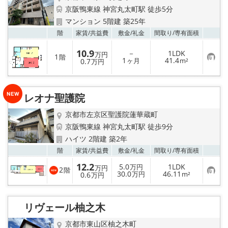
京阪鴨東線 神宮丸太町駅 徒歩5分
マンション 5階建 築25年
お気
階
家賃/
共益費
敷金/
礼金
間取り/
専有面積
10.9
－
1LDK
万円
1
階
お
1
41.4
0.7
ヶ月
m²
万円
気
に
入
り
登
レオナ聖護院
録
京都市左京区聖護院蓮華蔵町
京阪鴨東線 神宮丸太町駅 徒歩9分
ハイツ 2階建 築2年
お気
階
家賃/
共益費
敷金/
礼金
間取り/
専有面積
12.2
5.0
1LDK
万円
万円
2
階
お
30.0
46.11
0.6
万円
m²
万円
気
に
入
り
リヴェール柚之木
登
録
京都市東山区柚之木町