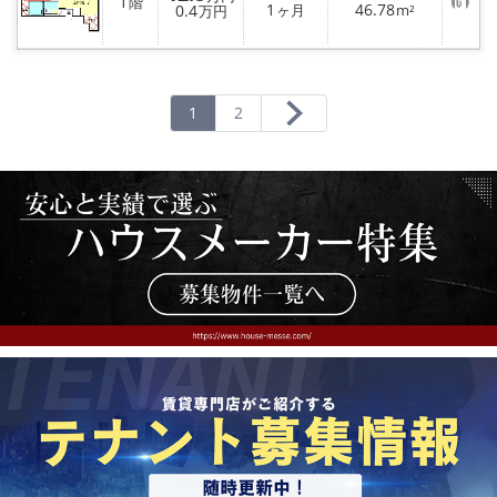
1
階
お
1
46.78
0.4
ヶ月
m²
万円
気
に
入
り
登
録
1
2