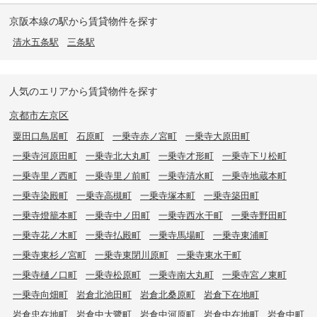
京阪本線の駅から賃貸物件を探す
清水五条駅
三条駅
人気のエリアから賃貸物件を探す
京都市左京区
粟田口鳥居町
石原町
一乗寺赤ノ宮町
一乗寺大原田町
一乗寺河原田町
一乗寺北大丸町
一乗寺才形町
一乗寺下リ松町
一乗寺里ノ西町
一乗寺里ノ前町
一乗寺清水町
一乗寺地蔵本町
一乗寺染殿町
一乗寺高槻町
一乗寺塚本町
一乗寺築田町
一乗寺燈籠本町
一乗寺中ノ田町
一乗寺西水干町
一乗寺野田町
一乗寺花ノ木町
一乗寺払殿町
一乗寺馬場町
一乗寺東浦町
一乗寺東杉ノ宮町
一乗寺東閉川原町
一乗寺東水干町
一乗寺樋ノ口町
一乗寺松原町
一乗寺南大丸町
一乗寺宮ノ東町
一乗寺向畑町
岩倉北池田町
岩倉北桑原町
岩倉下在地町
岩倉忠在地町
岩倉中大鷺町
岩倉中河原町
岩倉中在地町
岩倉中町