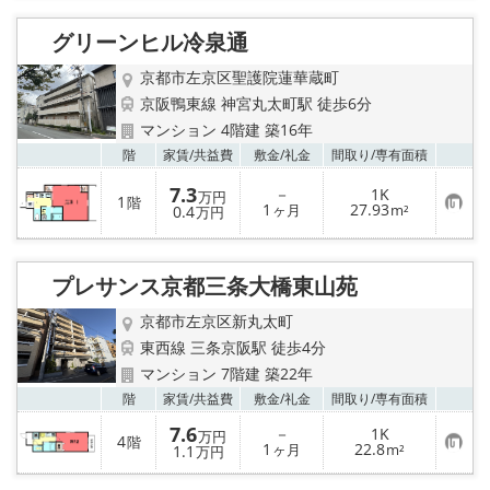
り
登
グリーンヒル冷泉通
録
京都市左京区聖護院蓮華蔵町
京阪鴨東線 神宮丸太町駅 徒歩6分
マンション 4階建 築16年
お気
階
家賃/
共益費
敷金/
礼金
間取り/
専有面積
7.3
－
1K
万円
1
階
お
1
27.93
0.4
ヶ月
m²
万円
気
に
入
り
プレサンス京都三条大橋東山苑
登
録
京都市左京区新丸太町
東西線 三条京阪駅 徒歩4分
マンション 7階建 築22年
お気
階
家賃/
共益費
敷金/
礼金
間取り/
専有面積
7.6
－
1K
万円
4
階
お
1
22.8
1.1
ヶ月
m²
万円
気
に