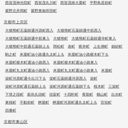
西賀茂神光院町
西賀茂丸川町
西賀茂南大栗町
平野鳥居前町
紫野北舟岡町
紫野東御所田町
京都市上京区
大猪熊町石薬師通河原町西入
大猪熊町石薬師通中筋西入
大猪熊町石薬師通中筋東入
大猪熊町
大猪熊町石薬師通寺町東入
大猪熊町中筋通石薬師上る
岡松町
表町
梶井町
上生洲町
錦砂町
駒之町
米屋町油小路通丸太町上る
米屋町油小路椹木町下る
米屋町椹木町通油小路西入
米屋町椹木町通油小路東入
米屋町丸太町通油小路西入
米屋町丸太町通油小路東入
米屋町
栄町河原町通今出川下る
栄町石薬師通河原西入
栄町
栄町河原町通石薬師上る
栄町河原町通石薬師下る
桜木町
三栄町
下塔之段町
新烏丸頭町
信富町
十四軒町
青龍町
鶴山町
出水町
東桜町
不動前町
桝屋町
桝屋町河原町通丸太町上る
宮垣町
四番町
京都市東山区