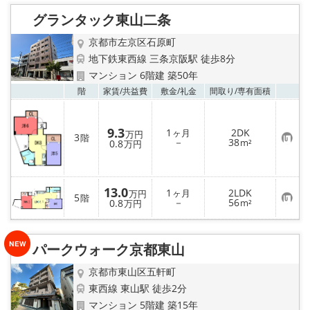
入
り
グランタック東山二条
登
録
京都市左京区石原町
地下鉄東西線 三条京阪駅 徒歩8分
マンション 6階建 築50年
お気
階
家賃/
共益費
敷金/
礼金
間取り/
専有面積
9.3
1
2DK
ヶ月
万円
3
階
お
－
38
0.8
m²
万円
気
に
入
り
登
13.0
1
2LDK
ヶ月
万円
5
階
録
お
－
56
0.8
m²
万円
気
に
入
り
パークウォーク京都東山
登
録
京都市東山区五軒町
東西線 東山駅 徒歩2分
マンション 5階建 築15年