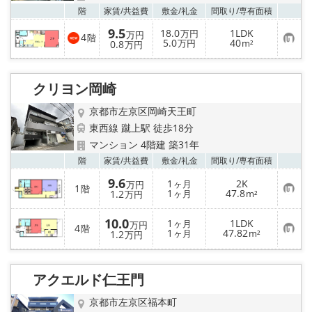
お気
階
家賃/
共益費
敷金/
礼金
間取り/
専有面積
9.5
18.0
1LDK
万円
万円
4
階
お
5.0
40
0.8
万円
m²
万円
気
に
入
り
クリヨン岡崎
登
録
京都市左京区岡崎天王町
東西線 蹴上駅 徒歩18分
マンション 4階建 築31年
お気
階
家賃/
共益費
敷金/
礼金
間取り/
専有面積
9.6
1
2K
ヶ月
万円
1
階
お
1
47.8
1.2
ヶ月
m²
万円
気
に
10.0
入
1
1LDK
ヶ月
万円
4
階
り
お
1
47.82
1.2
ヶ月
m²
万円
登
気
録
に
入
り
アクエルド仁王門
登
録
京都市左京区福本町