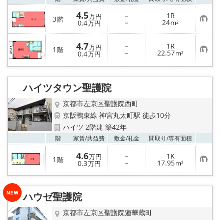
4.5
－
1R
万円
3
階
お
－
24
0.4
m²
万円
気
に
入
4.7
－
1R
万円
1
り
階
お
－
22.57
0.4
m²
万円
登
気
録
に
入
り
ハイツタウン聖護院
登
録
京都市左京区聖護院西町
京阪鴨東線 神宮丸太町駅 徒歩10分
ハイツ 2階建 築42年
お気
階
家賃/
共益費
敷金/
礼金
間取り/
専有面積
4.6
－
1K
万円
1
階
お
－
17.95
0.3
m²
万円
気
に
入
り
ハウゼ聖護院
登
録
京都市左京区聖護院蓮華蔵町