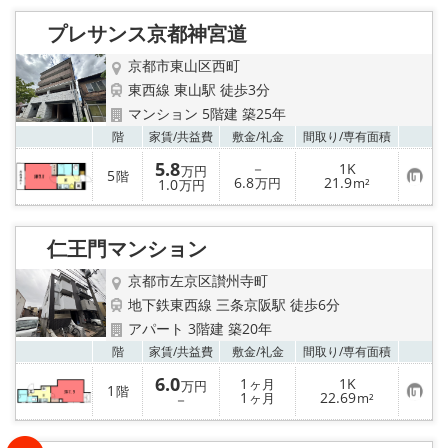
入
り
プレサンス京都神宮道
登
録
京都市東山区西町
東西線 東山駅 徒歩3分
マンション 5階建 築25年
お気
階
家賃/
共益費
敷金/
礼金
間取り/
専有面積
5.8
－
1K
万円
5
階
お
6.8
21.9
1.0
万円
m²
万円
気
に
入
り
仁王門マンション
登
録
京都市左京区讃州寺町
地下鉄東西線 三条京阪駅 徒歩6分
アパート 3階建 築20年
お気
階
家賃/
共益費
敷金/
礼金
間取り/
専有面積
6.0
1
1K
ヶ月
万円
1
階
お
1
22.69
－
ヶ月
m²
気
に
入