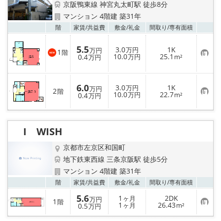
京阪鴨東線 神宮丸太町駅 徒歩8分
マンション 4階建 築31年
お気
階
家賃/
共益費
敷金/
礼金
間取り/
専有面積
5.5
3.0
1K
万円
万円
1
階
お
10.0
25.1
0.4
万円
m²
万円
気
に
入
り
6.0
3.0
1K
万円
万円
登
2
階
お
10.0
22.7
0.4
万円
m²
万円
録
気
に
入
り
登
I WISH
録
京都市左京区和国町
地下鉄東西線 三条京阪駅 徒歩5分
マンション 4階建 築31年
お気
階
家賃/
共益費
敷金/
礼金
間取り/
専有面積
5.6
1
2DK
ヶ月
万円
1
階
お
1
26.43
0.5
ヶ月
m²
万円
気
に