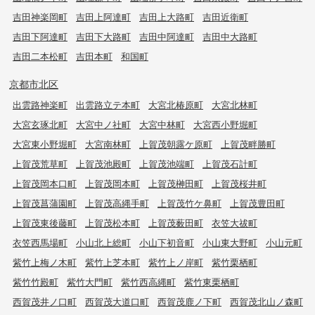
吉田神楽岡町
吉田上阿達町
吉田上大路町
吉田近衛町
吉田下阿達町
吉田下大路町
吉田中阿達町
吉田中大路町
吉田二本松町
吉田本町
和国町
京都市北区
出雲路神楽町
出雲路立テ本町
大宮北椿原町
大宮北林町
大宮玄琢北町
大宮中ノ社町
大宮中林町
大宮西小野堀町
大宮東小野堀町
大宮南林町
上賀茂朝露ケ原町
上賀茂畔勝町
上賀茂荒草町
上賀茂池殿町
上賀茂池端町
上賀茂石計町
上賀茂岡本口町
上賀茂岡本町
上賀茂榊田町
上賀茂桜井町
上賀茂菖蒲園町
上賀茂高縄手町
上賀茂竹ケ鼻町
上賀茂豊田町
上賀茂東後藤町
上賀茂松本町
上賀茂薮田町
衣笠大祓町
衣笠西馬場町
小山北上総町
小山下初音町
小山東大野町
小山元町
紫竹上梅ノ木町
紫竹上芝本町
紫竹上ノ岸町
紫竹栗栖町
紫竹竹殿町
紫竹大門町
紫竹西高縄町
紫竹東栗栖町
西賀茂井ノ口町
西賀茂大道口町
西賀茂鹿ノ下町
西賀茂北山ノ森町