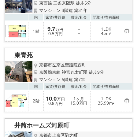
東西線 三条京阪駅 徒歩5分
マンション 3階建 築31年
お気
階
家賃/
共益費
敷金/
礼金
間取り/
専有面積
9.7
－
1LDK
万円
1
階
お
－
45
0.5
m²
万円
気
に
入
り
東青苑
登
録
京都市左京区聖護院西町
京阪鴨東線 神宮丸太町駅 徒歩9分
マンション 5階建 築7年
お気
階
家賃/
共益費
敷金/
礼金
間取り/
専有面積
10.0
1
1LDK
ヶ月
万円
2
階
お
15.0
35.99
0.8
万円
m²
万円
気
に
入
り
井筒ホームズ河原町
登
録
京都市上京区駒之町