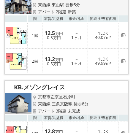
東西線 東山駅 徒歩5分
アパート 2階建 新築
お気
階
家賃/
共益費
敷金/
礼金
間取り/
専有面積
12.5
－
1LDK
万円
1
階
お
1
40.07
0.5
ヶ月
m²
万円
気
に
入
り
登
13.2
－
1LDK
万円
2
階
録
お
1
49.99
0.5
ヶ月
m²
万円
気
に
入
り
登
KB.メゾングレイス
録
京都市左京区石原町
東西線 三条京阪駅 徒歩8分
アパート 3階建 未完成
お気
階
家賃/
共益費
敷金/
礼金
間取り/
専有面積
12.8
－
1LDK
万円