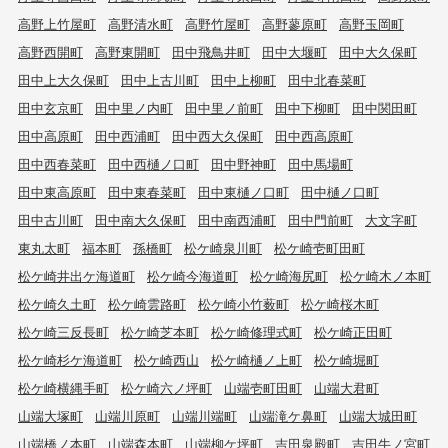
高野上竹屋町
高野清水町
高野竹屋町
高野蓼原町
高野玉岡町
高野西開町
高野東開町
田中飛鳥井町
田中大堰町
田中大久保町
田中上大久保町
田中上古川町
田中上柳町
田中北春菜町
田中玄京町
田中里ノ内町
田中里ノ前町
田中下柳町
田中関田町
田中高原町
田中西浦町
田中西大久保町
田中西高原町
田中西春菜町
田中西樋ノ口町
田中野神町
田中馬場町
田中東高原町
田中東春菜町
田中東樋ノ口町
田中樋ノ口町
田中古川町
田中南大久保町
田中南西浦町
田中門前町
大文字町
東丸太町
福本町
孫橋町
松ケ崎泉川町
松ケ崎壱町田町
松ケ崎井出ケ海道町
松ケ崎今海道町
松ケ崎海尻町
松ケ崎木ノ本町
松ケ崎久土町
松ケ崎雲路町
松ケ崎小竹薮町
松ケ崎桜木町
松ケ崎三反長町
松ケ崎芝本町
松ケ崎修理式町
松ケ崎正田町
松ケ崎杉ケ海道町
松ケ崎西山
松ケ崎樋ノ上町
松ケ崎堀町
松ケ崎横縄手町
松ケ崎六ノ坪町
山端壱町田町
山端大君町
山端大塚町
山端川原町
山端川端町
山端滝ケ鼻町
山端大城田町
山端橋ノ本町
山端森本町
山端柳ケ坪町
吉田泉殿町
吉田牛ノ宮町