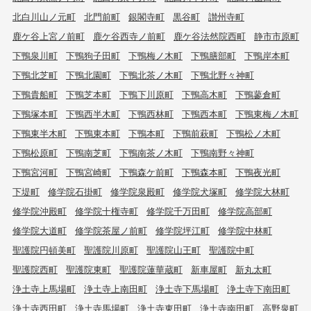
北白川山ノ元町
北門前町
銀閣寺町
黒谷町
讃州寺町
鹿ケ谷上宮ノ前町
鹿ケ谷西寺ノ前町
鹿ケ谷法然院西町
静市市原町
下鴨泉川町
下鴨狗子田町
下鴨梅ノ木町
下鴨膳部町
下鴨岸本町
下鴨北芝町
下鴨北園町
下鴨北茶ノ木町
下鴨北野々神町
下鴨貴船町
下鴨芝本町
下鴨下川原町
下鴨高木町
下鴨蓼倉町
下鴨塚本町
下鴨西半木町
下鴨西林町
下鴨西本町
下鴨東梅ノ木町
下鴨東半木町
下鴨東本町
下鴨本町
下鴨前萩町
下鴨松ノ木町
下鴨松原町
下鴨南芝町
下鴨南茶ノ木町
下鴨南野々神町
下鴨宮河町
下鴨宮崎町
下鴨森ケ前町
下鴨森本町
下鴨夜光町
下堤町
修学院石掛町
修学院泉殿町
修学院犬塚町
修学院大林町
修学院沖殿町
修学院十権寺町
修学院千万田町
修学院高部町
修学院大道町
修学院茶屋ノ前町
修学院坪江町
修学院中林町
聖護院円頓美町
聖護院川原町
聖護院山王町
聖護院中町
聖護院西町
聖護院東町
聖護院蓮華蔵町
新車屋町
新丸太町
浄土寺上馬場町
浄土寺上南田町
浄土寺下馬場町
浄土寺下南田町
浄土寺西田町
浄土寺馬場町
浄土寺東田町
浄土寺南田町
高野泉町