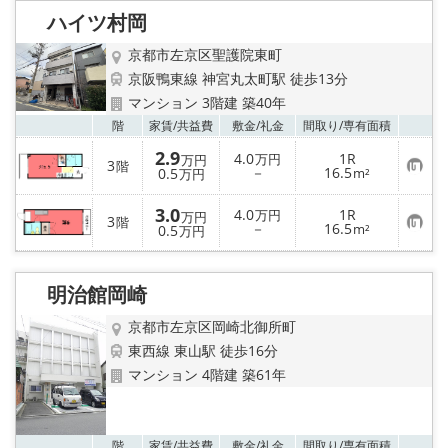
特選物件
ハイツ村岡
ハウスメーカー施工特集！
京都市左京区聖護院東町
京阪鴨東線 神宮丸太町駅 徒歩13分
路線·駅から探す
マンション 3階建 築40年
お気
階
家賃/
共益費
敷金/
礼金
間取り/
専有面積
IT重説について
2.9
4.0
1R
万円
万円
3
階
お
－
16.5
0.5
m²
万円
気
スタッフ紹介
に
3.0
入
4.0
1R
万円
万円
3
階
り
お
－
16.5
0.5
m²
万円
登
気
賃貸管理の北白川店
録
に
入
り
明治館岡崎
店舗情報·アクセス
登
録
京都市左京区岡崎北御所町
会社概要
東西線 東山駅 徒歩16分
マンション 4階建 築61年
メールでお問い合わせ
お気
階
家賃/
共益費
敷金/
礼金
間取り/
専有面積