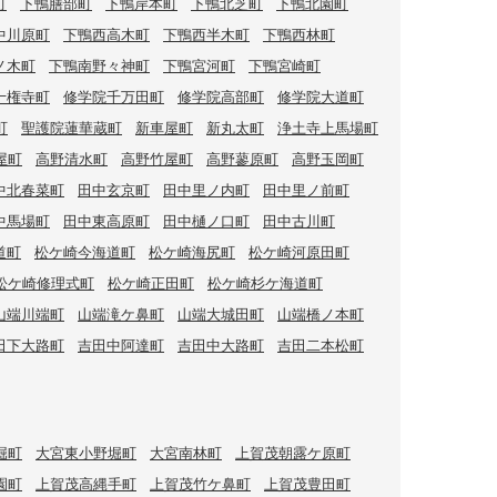
町
下鴨膳部町
下鴨岸本町
下鴨北芝町
下鴨北園町
中川原町
下鴨西高木町
下鴨西半木町
下鴨西林町
ノ木町
下鴨南野々神町
下鴨宮河町
下鴨宮崎町
十権寺町
修学院千万田町
修学院高部町
修学院大道町
町
聖護院蓮華蔵町
新車屋町
新丸太町
浄土寺上馬場町
屋町
高野清水町
高野竹屋町
高野蓼原町
高野玉岡町
中北春菜町
田中玄京町
田中里ノ内町
田中里ノ前町
中馬場町
田中東高原町
田中樋ノ口町
田中古川町
道町
松ケ崎今海道町
松ケ崎海尻町
松ケ崎河原田町
松ケ崎修理式町
松ケ崎正田町
松ケ崎杉ケ海道町
山端川端町
山端滝ケ鼻町
山端大城田町
山端橋ノ本町
田下大路町
吉田中阿達町
吉田中大路町
吉田二本松町
堀町
大宮東小野堀町
大宮南林町
上賀茂朝露ケ原町
園町
上賀茂高縄手町
上賀茂竹ケ鼻町
上賀茂豊田町