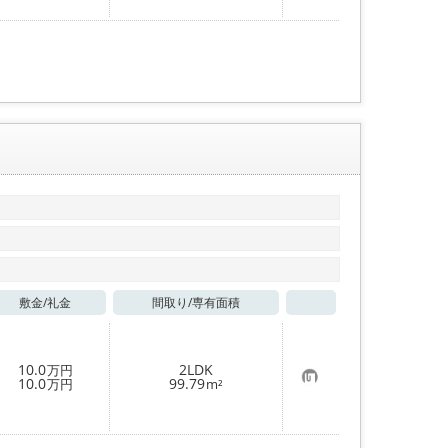
に
入
り
登
録
敷金/
礼金
間取り/
専有面積
お気に入り
10.0
2LDK
万円
お
10.0
99.79
万円
m²
気
に
入
り