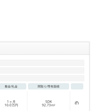
敷金/
礼金
間取り/
専有面積
お気に入り
1
5DK
ヶ月
お
10.0
92.73
万円
m²
気