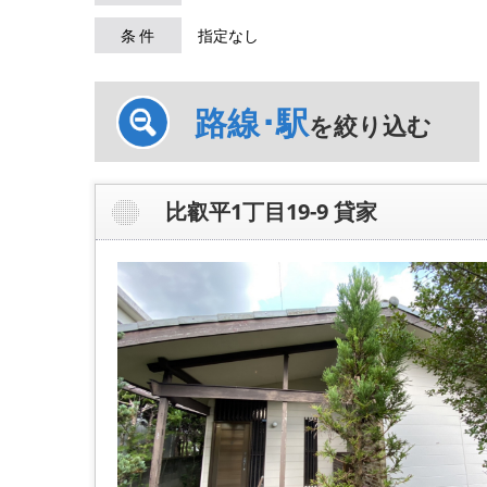
条 件
指定なし
路線･駅
を絞り込む
比叡平1丁目19-9 貸家