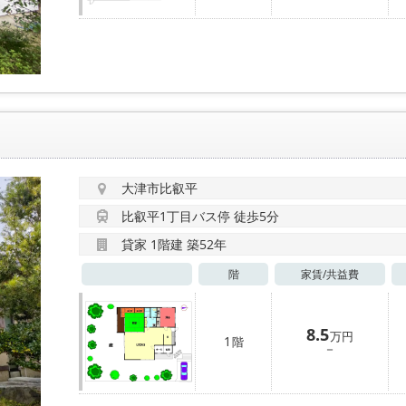
大津市比叡平
比叡平1丁目バス停 徒歩5分
貸家 1階建 築52年
階
家賃/
共益費
8.5
万円
1
階
－