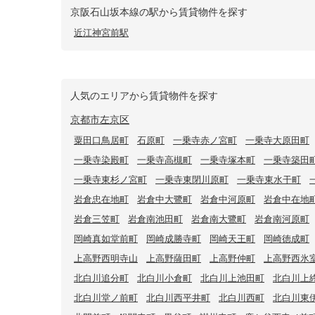
京阪石山坂本線の駅から賃貸物件を探す
近江神宮前駅
人気のエリアから賃貸物件を探す
京都市左京区
粟田口鳥居町
石原町
一乗寺赤ノ宮町
一乗寺大原田町
一乗寺染殿町
一乗寺高槻町
一乗寺塚本町
一乗寺築田
一乗寺東杉ノ宮町
一乗寺東閉川原町
一乗寺東水干町
岩倉忠在地町
岩倉中大鷺町
岩倉中河原町
岩倉中在地
岩倉三笠町
岩倉南池田町
岩倉南大鷺町
岩倉南河原町
岡崎真如堂前町
岡崎成勝寺町
岡崎天王町
岡崎徳成町
上高野西明寺山
上高野薩田町
上高野仲町
上高野西氷
北白川追分町
北白川小倉町
北白川上池田町
北白川上
北白川堂ノ前町
北白川西平井町
北白川西町
北白川東