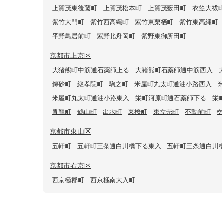
上賀茂東後藤町
上賀茂松本町
上賀茂薮田町
衣笠大祓
紫竹大門町
紫竹西高縄町
紫竹東栗栖町
紫竹東高縄町
平野鳥居前町
紫野北舟岡町
紫野東御所田町
京都市上京区
大猪熊町中筋通石薬師上る
大猪熊町石薬師通中筋西入
錦砂町
継孝院町
駒之町
米屋町丸太町通油小路西入
米屋町丸太町通油小路東入
栄町河原町通石薬師下る
栄
青龍町
鶴山町
出水町
東桜町
東立売町
不動前町
京都市東山区
五軒町
五軒町三条通白川橋下る東入
五軒町三条通白川
京都市右京区
西京極郡町
西京極南大入町