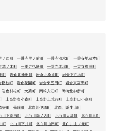
里ノ西町
一乗寺里ノ前町
一乗寺清水町
一乗寺地蔵本町
寺花ノ木町
一乗寺払殿町
一乗寺馬場町
一乗寺東浦町
畑町
岩倉北池田町
岩倉北桑原町
岩倉下在地町
倉幡枝町
岩倉花園町
岩倉東五田町
岩倉東宮田町
岩倉村松町
大菊町
岡崎入江町
岡崎北御所町
町
上高野奥小森町
上高野上荒蒔町
上高野口小森町
隣好町
菊鉾町
北白川伊織町
北白川瓜生山町
白川下別当町
北白川瀬ノ内町
北白川大堂町
北白川蔦町
井町
北白川平井町
北白川山田町
北白川山ノ元町