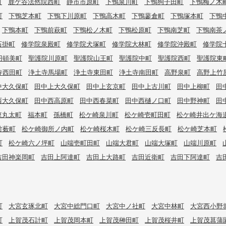
町
鹿ケ谷法然院西町
静市市原町
下鴨泉川町
下鴨狗子田町
下鴨梅ノ木
町
下鴨芝本町
下鴨下川原町
下鴨高木町
下鴨蓼倉町
下鴨塚本町
下鴨
下鴨本町
下鴨前萩町
下鴨松ノ木町
下鴨松原町
下鴨南芝町
下鴨南茶
石掛町
修学院泉殿町
修学院犬塚町
修学院大林町
修学院沖殿町
修学院
円頓美町
聖護院川原町
聖護院山王町
聖護院中町
聖護院西町
聖護院東
寺西田町
浄土寺馬場町
浄土寺東田町
浄土寺南田町
高野泉町
高野上竹
中大久保町
田中上大久保町
田中上玄京町
田中上古川町
田中上柳町
田
西大久保町
田中西高原町
田中西春菜町
田中西樋ノ口町
田中野神町
田
東丸太町
福本町
孫橋町
松ケ崎泉川町
松ケ崎壱町田町
松ケ崎井出ケ海
竹薮町
松ケ崎御所ノ内町
松ケ崎桜木町
松ケ崎三反長町
松ケ崎芝本町
町
松ケ崎六ノ坪町
山端壱町田町
山端大君町
山端大塚町
山端川原町
吉田神楽岡町
吉田上阿達町
吉田上大路町
吉田近衛町
吉田下阿達町
吉
町
大宮玄琢北町
大宮中総門口町
大宮中ノ社町
大宮中林町
大宮西小野
町
上賀茂石計町
上賀茂岡本町
上賀茂榊田町
上賀茂桜井町
上賀茂菖蒲