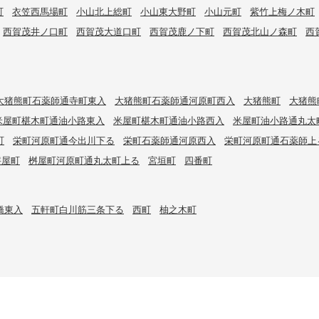
町
衣笠西馬場町
小山北上総町
小山東大野町
小山元町
紫竹上梅ノ木町
西賀茂井ノ口町
西賀茂大道口町
西賀茂鹿ノ下町
西賀茂北山ノ森町
西
大猪熊町石薬師通寺町東入
大猪熊町石薬師通河原町西入
大猪熊町
大猪熊
米屋町椹木町通油小路東入
米屋町椹木町通油小路西入
米屋町油小路通丸太
町
栄町河原町通今出川下る
栄町石薬師通河原西入
栄町河原町通石薬師上
桝屋町
桝屋町河原町通丸太町上る
宮垣町
四番町
橋東入
五軒町白川筋三条下る
西町
柚之木町