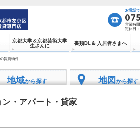
お電話
07
営業時間：
定休日：
京都大学＆京都芸術大学
書類DL & 入居者さまへ
生さんに
の賃貸物件
地域
地図
から探す
から探す
ョン・アパート・貸家