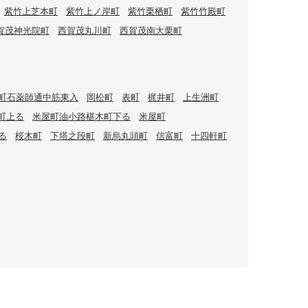
紫竹上芝本町
紫竹上ノ岸町
紫竹栗栖町
紫竹竹殿町
賀茂神光院町
西賀茂丸川町
西賀茂南大栗町
町石薬師通中筋東入
岡松町
表町
梶井町
上生洲町
町上る
米屋町油小路椹木町下る
米屋町
る
桜木町
下塔之段町
新烏丸頭町
信富町
十四軒町