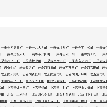
一乗寺河原田町
一乗寺北大丸町
一乗寺才形町
一乗寺下リ松町
一乗寺
町
一乗寺燈籠本町
一乗寺中ノ田町
一乗寺西水干町
一乗寺野田町
一乗
一乗寺樋ノ口町
一乗寺松原町
一乗寺南大丸町
一乗寺宮ノ東町
一乗寺向
町
岩倉中町
岩倉長谷町
岩倉西河原町
岩倉西五田町
岩倉西宮田町
岩
岩倉南木野町
岩倉南桑原町
岩倉南三宅町
岩倉南四ノ坪町
岩倉三宅町
岡崎西福ノ川町
岡崎東天王町
岡崎法勝寺町
上高野稲荷町
上高野大塚
室町
上高野畑ケ田町
上高野畑町
上高野古川町
上高野山ノ橋町
上高野
終町
北白川上別当町
北白川久保田町
北白川仕伏町
北白川下池田町
北
伊織町
北白川東小倉町
北白川東久保田町
北白川東瀬ノ内町
北白川東平