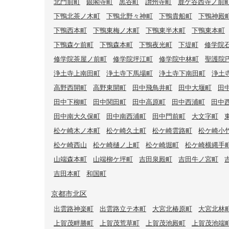
北門前町
銀閣寺町
黒谷町
讃州寺町
鹿ケ谷西寺ノ前
下鴨北茶ノ木町
下鴨北野々神町
下鴨貴船町
下鴨神殿
下鴨西本町
下鴨東梅ノ木町
下鴨東半木町
下鴨東本町
下鴨森ケ前町
下鴨森本町
下鴨夜光町
下堤町
修学院
修学院茶屋ノ前町
修学院坪江町
修学院中林町
聖護院
浄土寺上南田町
浄土寺下馬場町
浄土寺下南田町
浄土
高野西開町
高野東開町
田中飛鳥井町
田中大堰町
田
田中下柳町
田中関田町
田中高原町
田中西浦町
田中
田中南大久保町
田中南西浦町
田中門前町
大文字町
松ケ崎木ノ本町
松ケ崎久土町
松ケ崎雲路町
松ケ崎小
松ケ崎西山
松ケ崎樋ノ上町
松ケ崎堀町
松ケ崎横縄手
山端森本町
山端柳ケ坪町
吉田泉殿町
吉田牛ノ宮町
吉田本町
和国町
京都市北区
出雲路神楽町
出雲路立テ本町
大宮北椿原町
大宮北林
上賀茂畔勝町
上賀茂荒草町
上賀茂池殿町
上賀茂池端