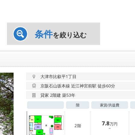
条件
を絞り込む
大津市比叡平1丁目
京阪石山坂本線 近江神宮前駅 徒歩60分
貸家 2階建 築53年
階
家賃/
共益費
7.8
万円
2
階
－