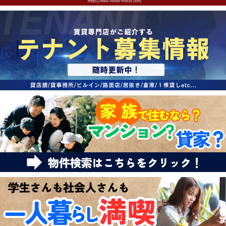
特選物件
ハウスメーカー施工特集！
路線·駅から探す
IT重説について
スタッフ紹介
賃貸管理の北白川店
店舗情報·アクセス
会社概要
メールでお問い合わせ