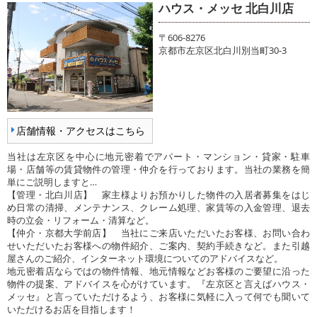
ハウス・メッセ 北白川店
〒606-8276
京都市左京区北白川別当町30-3
店舗情報・アクセスはこちら
当社は左京区を中心に地元密着でアパート・マンション・貸家・駐車
場・店舗等の賃貸物件の管理・仲介を行っております。当社の業務を簡
単にご説明しますと…
【管理・北白川店】 家主様よりお預かりした物件の入居者募集をはじ
め日常の清掃、メンテナンス、クレーム処理、家賃等の入金管理、退去
時の立会・リフォーム・清算など。
【仲介・京都大学前店】 当社にご来店いただいたお客様、お問い合わ
せいただいたお客様への物件紹介、ご案内、契約手続きなど。また引越
屋さんのご紹介、インターネット環境についてのアドバイスなど。
地元密着店ならではの物件情報、地元情報などお客様のご要望に沿った
物件の提案、アドバイスを心がけています。『左京区と言えばハウス・
メッセ』と言っていただけるよう、お客様に気軽に入って何でも聞いて
いただけるお店を目指します！