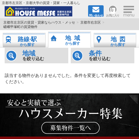
×
京都市左京区・京都大学の賃貸・貸家・一人暮らし
問い合わせ
お気に入り
TOPページ
京都市左京区の賃貸・貸家ならハウス・メッセ
京都市右京区
嵯峨甲塚町の賃貸物件
地図から検索
地域
路線·駅
地図
から探す
から探す
から探す
地域から検索
地域
条件
を絞り込む
を絞り込む
京都大学＆京都芸術大学生さんに
該当する物件がありませんでした。条件を変更して再度検索して
書類DL & 入居者さまへ
ください。
家族で住むならマンション？賃家？
一人暮らしの物件特集
ペット相談OKの賃貸！