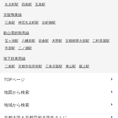
丸太町駅
四条駅
五条駅
京阪鴨東線
三条駅
神宮丸太町駅
出町柳駅
叡山電鉄鞍馬線
宝ヶ池駅
八幡前駅
岩倉駅
木野駅
京都精華大前駅
二軒茶屋駅
市原駅
二ノ瀬駅
地下鉄東西線
二条駅
京都市役所前駅
三条京阪駅
東山駅
蹴上駅
TOPページ
地図から検索
地域から検索
京都大学＆京都芸術大学生さんに