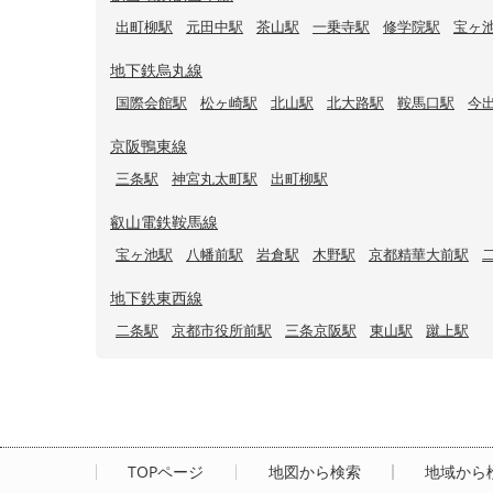
出町柳駅
元田中駅
茶山駅
一乗寺駅
修学院駅
宝ヶ
地下鉄烏丸線
国際会館駅
松ヶ崎駅
北山駅
北大路駅
鞍馬口駅
今
京阪鴨東線
三条駅
神宮丸太町駅
出町柳駅
叡山電鉄鞍馬線
宝ヶ池駅
八幡前駅
岩倉駅
木野駅
京都精華大前駅
地下鉄東西線
二条駅
京都市役所前駅
三条京阪駅
東山駅
蹴上駅
TOPページ
地図から検索
地域から