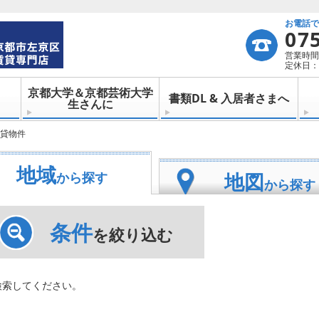
お電話
07
営業時間：
定休日：
京都大学＆京都芸術大学
書類DL & 入居者さまへ
生さんに
貸物件
地域
地図
から探す
から探す
条件
を絞り込む
検索してください。