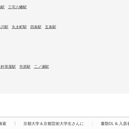
池駅
三宅八幡駅
出川駅
丸太町駅
四条駅
五条駅
二軒茶屋駅
市原駅
二ノ瀬駅
検索
京都大学＆京都芸術大学生さんに
書類DL & 入