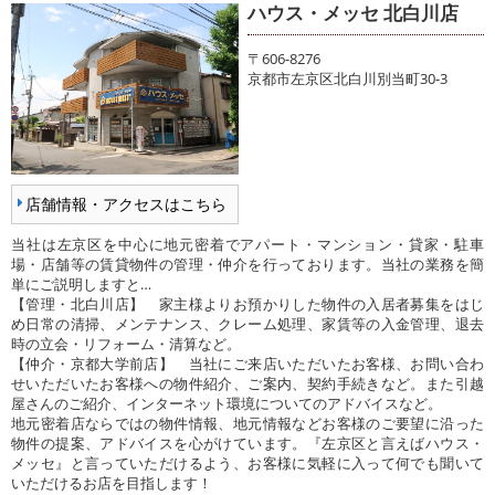
ハウス・メッセ 北白川店
〒606-8276
京都市左京区北白川別当町30-3
店舗情報・アクセスはこちら
当社は左京区を中心に地元密着でアパート・マンション・貸家・駐車
場・店舗等の賃貸物件の管理・仲介を行っております。当社の業務を簡
単にご説明しますと…
【管理・北白川店】 家主様よりお預かりした物件の入居者募集をはじ
め日常の清掃、メンテナンス、クレーム処理、家賃等の入金管理、退去
時の立会・リフォーム・清算など。
【仲介・京都大学前店】 当社にご来店いただいたお客様、お問い合わ
せいただいたお客様への物件紹介、ご案内、契約手続きなど。また引越
屋さんのご紹介、インターネット環境についてのアドバイスなど。
地元密着店ならではの物件情報、地元情報などお客様のご要望に沿った
物件の提案、アドバイスを心がけています。『左京区と言えばハウス・
メッセ』と言っていただけるよう、お客様に気軽に入って何でも聞いて
いただけるお店を目指します！