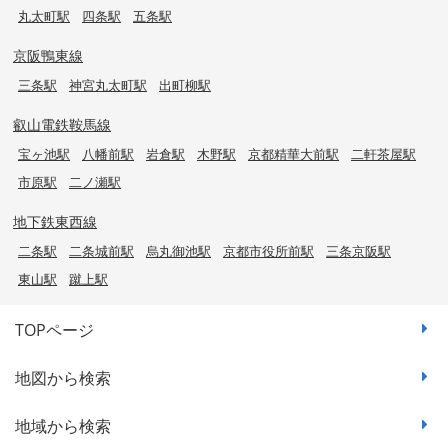
丸太町駅
四条駅
五条駅
京阪鴨東線
三条駅
神宮丸太町駅
出町柳駅
叡山電鉄鞍馬線
宝ヶ池駅
八幡前駅
岩倉駅
木野駅
京都精華大前駅
二軒茶屋駅
市原駅
二ノ瀬駅
地下鉄東西線
二条駅
二条城前駅
烏丸御池駅
京都市役所前駅
三条京阪駅
東山駅
蹴上駅
TOPページ
地図から検索
地域から検索