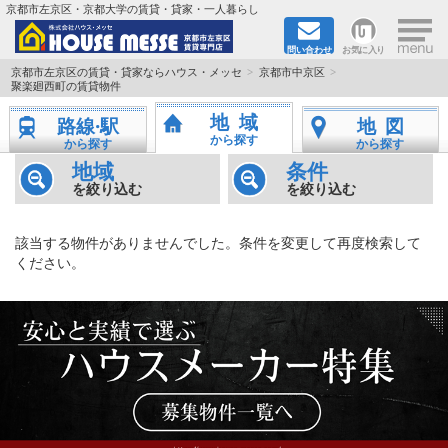
×
京都市左京区・京都大学の賃貸・貸家・一人暮らし
問い合わせ
お気に入り
TOPページ
京都市左京区の賃貸・貸家ならハウス・メッセ
京都市中京区
聚楽廻西町の賃貸物件
地図から検索
地域
路線·駅
地図
から探す
から探す
から探す
地域から検索
地域
条件
を絞り込む
を絞り込む
京都大学＆京都芸術大学生さんに
該当する物件がありませんでした。条件を変更して再度検索して
書類DL & 入居者さまへ
ください。
家族で住むならマンション？賃家？
一人暮らしの物件特集
ペット相談OKの賃貸！