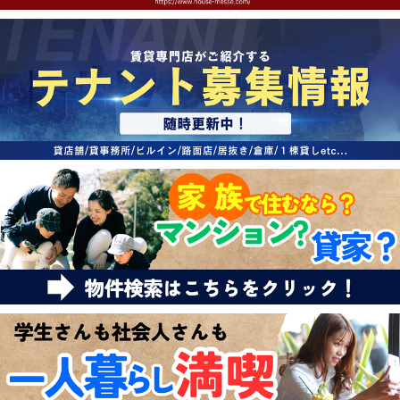
特選物件
ハウスメーカー施工特集！
路線·駅から探す
IT重説について
スタッフ紹介
賃貸管理の北白川店
店舗情報·アクセス
会社概要
メールでお問い合わせ