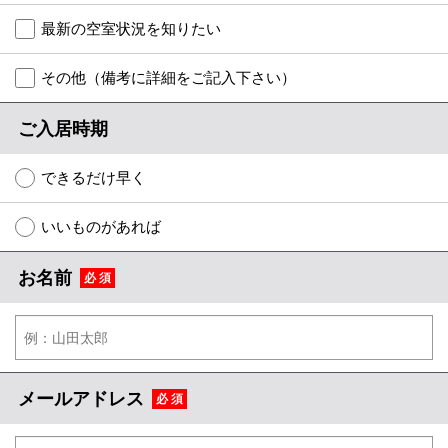
特選物件
最新の空室状況を知りたい
ハウスメーカー施工特集！
その他（備考に詳細をご記入下さい）
路線·駅から探す
ご入居時期
IT重説について
できるだけ早く
スタッフ紹介
いいものがあれば
賃貸管理の北白川店
お名前
必 須
店舗情報·アクセス
会社概要
メールでお問い合わせ
メールアドレス
必 須