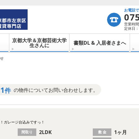
お電話
07
営業時間：
定休日：
京都大学＆京都芸術大学
書類DL & 入居者さまへ
生さんに
せ
1
件
の物件についてお問い合わせします。
生！ガレージ台込みですっ！
2LDK
1ヶ月
間取り
敷 金