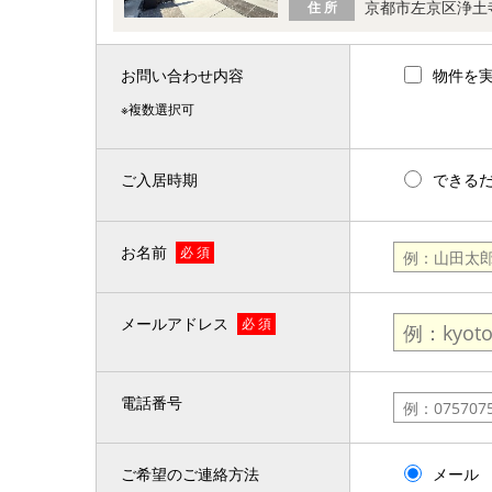
京都市左京区浄土
住 所
お問い合わせ内容
物件を
※複数選択可
ご入居時期
できる
お名前
必 須
メールアドレス
必 須
電話番号
ご希望のご連絡方法
メール