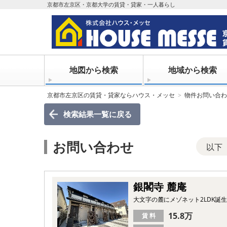
京都市左京区・京都大学の賃貸・貸家・一人暮らし
地図から検索
地域から検索
京都市左京区の賃貸・貸家ならハウス・メッセ
物件お問い合わ
検索結果一覧
に戻る
お問い合わせ
以下
銀閣寺 麓庵
大文字の麓にメゾネット2LDK誕
15.8万
賃 料