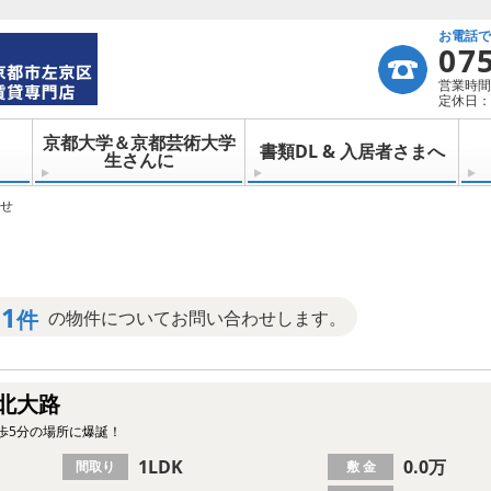
お電話
07
営業時間：
定休日：
京都大学＆京都芸術大学
書類DL & 入居者さまへ
生さんに
せ
1
件
の物件についてお問い合わせします。
北大路
徒歩5分の場所に爆誕！
1LDK
0.0万
間取り
敷 金