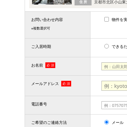
京都市北区小山東
住 所
お問い合わせ内容
物件を
※複数選択可
ご入居時期
できる
お名前
必 須
メールアドレス
必 須
電話番号
ご希望のご連絡方法
メール