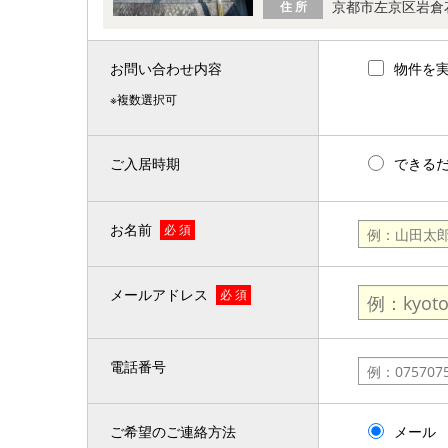
京都市左京区岩倉
住 所
お問い合わせ内容
物件を
※複数選択可
ご入居時期
できる
お名前
必 須
メールアドレス
必 須
電話番号
ご希望のご連絡方法
メール