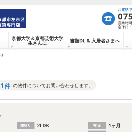
お電話
07
営業時間：
定休日：
京都大学＆京都芸術大学
書類DL & 入居者さまへ
生さんに
せ
1
件
の物件についてお問い合わせします。
！
2LDK
1ヶ月
間取り
敷 金