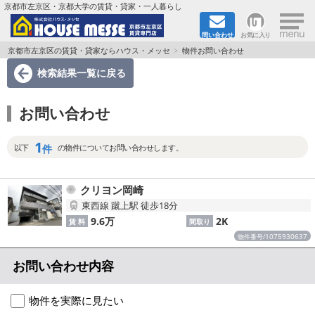
×
京都市左京区・京都大学の賃貸・貸家・一人暮らし
問い合わせ
お気に入り
TOPページ
京都市左京区の賃貸・貸家ならハウス・メッセ
物件お問い合わせ
検索結果一覧
に戻る
地図から検索
お問い合わせ
地域から検索
1
京都大学＆京都芸術大学生さんに
件
以下
の物件についてお問い合わせします。
書類DL & 入居者さまへ
クリヨン岡崎
東西線 蹴上駅 徒歩18分
家族で住むならマンション？賃家？
9.6万
2K
賃 料
間取り
1075930637
物件番号/
一人暮らしの物件特集
お問い合わせ内容
ペット相談OKの賃貸！
物件を実際に見たい