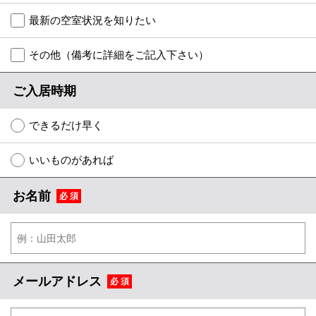
特選物件
最新の空室状況を知りたい
ハウスメーカー施工特集！
その他（備考に詳細をご記入下さい）
路線·駅から探す
ご入居時期
IT重説について
できるだけ早く
スタッフ紹介
いいものがあれば
賃貸管理の北白川店
お名前
必 須
店舗情報·アクセス
会社概要
メールでお問い合わせ
メールアドレス
必 須