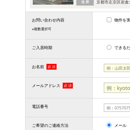
京都市左京区岩倉
住 所
お問い合わせ内容
物件を
※複数選択可
ご入居時期
できる
お名前
必 須
メールアドレス
必 須
電話番号
ご希望のご連絡方法
メール