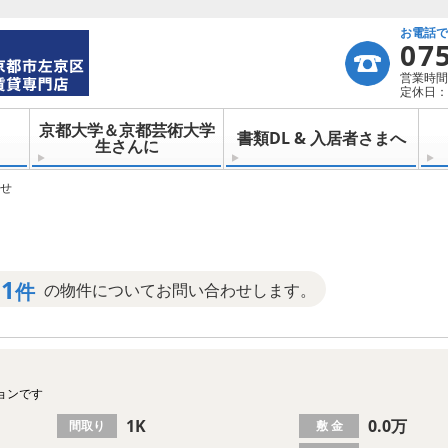
お電話
07
営業時間：
定休日：
京都大学＆京都芸術大学
書類DL & 入居者さまへ
生さんに
せ
1
件
の物件についてお問い合わせします。
ョンです
1K
0.0万
間取り
敷 金