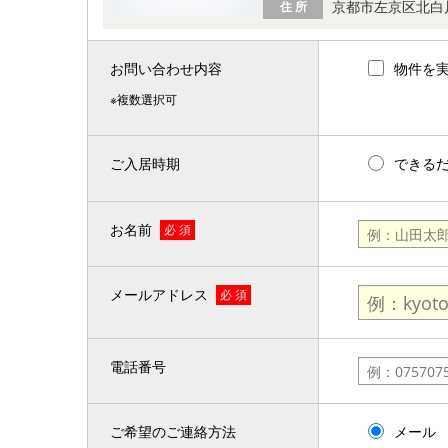
京都市左京区北白
住 所
お問い合わせ内容
物件を
※複数選択可
ご入居時期
できる
お名前
必 須
メールアドレス
必 須
電話番号
ご希望のご連絡方法
メール