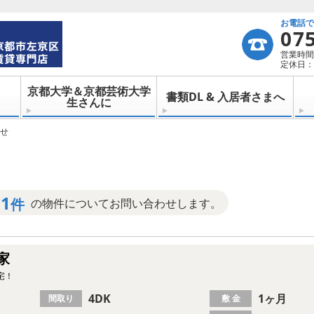
お電話
07
営業時間：
定休日：
京都大学＆京都芸術大学
書類DL & 入居者さまへ
生さんに
せ
1
件
の物件についてお問い合わせします。
家
宅！
4DK
1ヶ月
間取り
敷 金