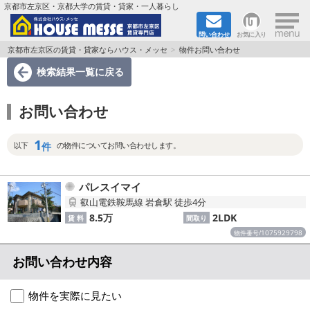
×
京都市左京区・京都大学の賃貸・貸家・一人暮らし
問い合わせ
お気に入り
TOPページ
京都市左京区の賃貸・貸家ならハウス・メッセ
物件お問い合わせ
検索結果一覧
に戻る
地図から検索
お問い合わせ
地域から検索
1
京都大学＆京都芸術大学生さんに
件
以下
の物件についてお問い合わせします。
書類DL & 入居者さまへ
パレスイマイ
叡山電鉄鞍馬線 岩倉駅 徒歩4分
家族で住むならマンション？賃家？
8.5万
2LDK
賃 料
間取り
1075929798
物件番号/
一人暮らしの物件特集
お問い合わせ内容
ペット相談OKの賃貸！
物件を実際に見たい