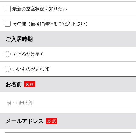
特選物件
最新の空室状況を知りたい
ハウスメーカー施工特集！
その他（備考に詳細をご記入下さい）
路線·駅から探す
ご入居時期
IT重説について
できるだけ早く
スタッフ紹介
いいものがあれば
賃貸管理の北白川店
お名前
必 須
店舗情報·アクセス
会社概要
メールでお問い合わせ
メールアドレス
必 須