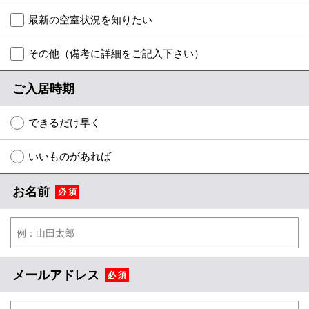
特選物件
最新の空室状況を知りたい
ハウスメーカー施工特集！
その他（備考に詳細をご記入下さい）
路線·駅から探す
ご入居時期
IT重説について
できるだけ早く
スタッフ紹介
いいものがあれば
賃貸管理の北白川店
お名前
必 須
店舗情報·アクセス
会社概要
メールでお問い合わせ
メールアドレス
必 須