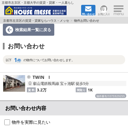
×
京都市左京区・京都大学の賃貸・貸家・一人暮らし
問い合わせ
お気に入り
TOPページ
京都市左京区の賃貸・貸家ならハウス・メッセ
物件お問い合わせ
検索結果一覧
に戻る
地図から検索
お問い合わせ
地域から検索
1
京都大学＆京都芸術大学生さんに
件
以下
の物件についてお問い合わせします。
書類DL & 入居者さまへ
TWIN Ⅰ
叡山電鉄鞍馬線 宝ヶ池駅 徒歩5分
家族で住むならマンション？賃家？
3.2万
1K
賃 料
間取り
1075929255
物件番号/
一人暮らしの物件特集
お問い合わせ内容
ペット相談OKの賃貸！
物件を実際に見たい