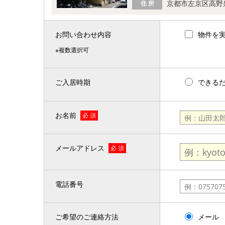
京都市左京区高野
住 所
お問い合わせ内容
物件を
※複数選択可
ご入居時期
できる
お名前
必 須
メールアドレス
必 須
電話番号
ご希望のご連絡方法
メール