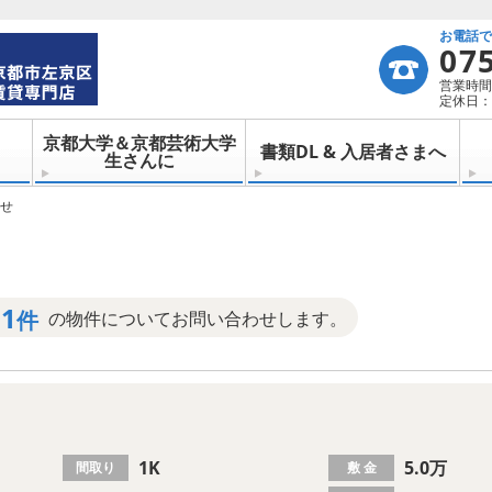
お電話
07
営業時間：
定休日：
京都大学＆京都芸術大学
書類DL & 入居者さまへ
生さんに
せ
1
件
の物件についてお問い合わせします。
1K
5.0万
間取り
敷 金