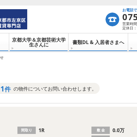
お電話
07
営業時間：
定休日：
京都大学＆京都芸術大学
書類DL & 入居者さまへ
生さんに
せ
1
件
の物件についてお問い合わせします。
1R
0.0万
間取り
敷 金