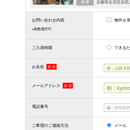
京都市左京区吉田
住 所
お問い合わせ内容
物件を
※複数選択可
ご入居時期
できる
お名前
必 須
メールアドレス
必 須
電話番号
ご希望のご連絡方法
メール