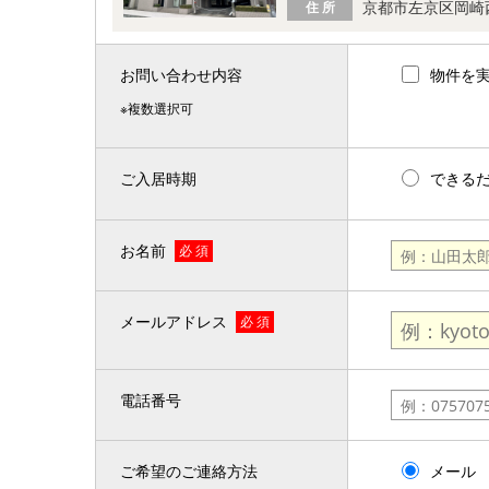
京都市左京区岡崎
住 所
お問い合わせ内容
物件を
※複数選択可
ご入居時期
できる
お名前
必 須
メールアドレス
必 須
電話番号
ご希望のご連絡方法
メール