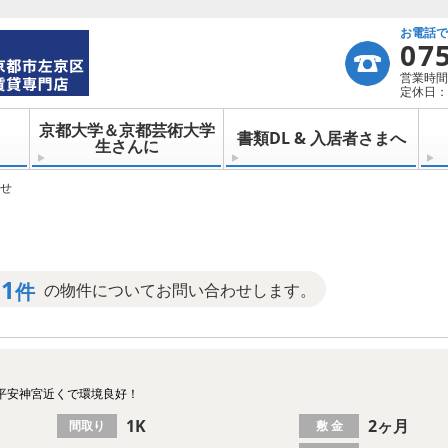
お電話
07
営業時間：
定休日：
京都大学＆京都芸術大学
書類DL & 入居者さまへ
生さんに
せ
1
件
の物件についてお問い合わせします。
平安神宮近くで環境良好！
1K
2ヶ月
間取り
敷 金