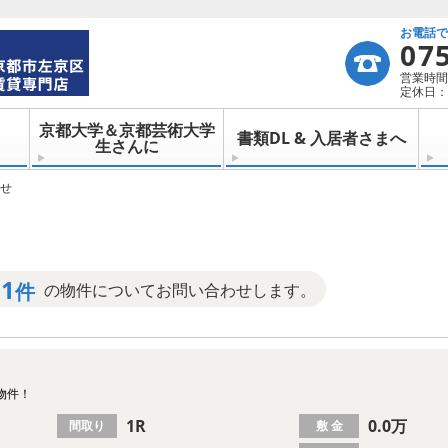
お電話
07
営業時間：
定休日：
京都大学＆京都芸術大学
書類DL & 入居者さまへ
生さんに
せ
1
件
の物件についてお問い合わせします。
物件！
1R
0.0万
間取り
敷 金