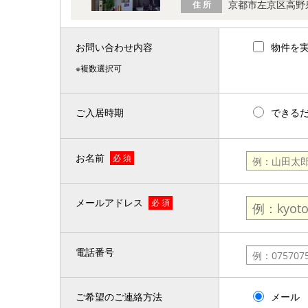
京都市左京区高野
住 所
お問い合わせ内容
物件を
※複数選択可
ご入居時期
できる
お名前
必 須
メールアドレス
必 須
電話番号
ご希望のご連絡方法
メール