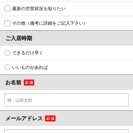
特選物件
最新の空室状況を知りたい
ハウスメーカー施工特集！
その他（備考に詳細をご記入下さい）
路線·駅から探す
ご入居時期
IT重説について
できるだけ早く
スタッフ紹介
いいものがあれば
賃貸管理の北白川店
お名前
必 須
店舗情報·アクセス
会社概要
メールでお問い合わせ
メールアドレス
必 須