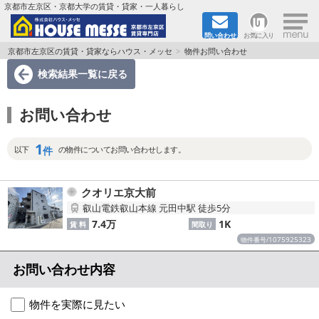
×
京都市左京区・京都大学の賃貸・貸家・一人暮らし
問い合わせ
お気に入り
TOPページ
京都市左京区の賃貸・貸家ならハウス・メッセ
物件お問い合わせ
検索結果一覧
に戻る
地図から検索
お問い合わせ
地域から検索
1
京都大学＆京都芸術大学生さんに
件
以下
の物件についてお問い合わせします。
書類DL & 入居者さまへ
クオリエ京大前
叡山電鉄叡山本線 元田中駅 徒歩5分
家族で住むならマンション？賃家？
7.4万
1K
賃 料
間取り
1075925323
物件番号/
一人暮らしの物件特集
お問い合わせ内容
ペット相談OKの賃貸！
物件を実際に見たい