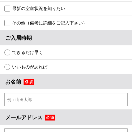
特選物件
最新の空室状況を知りたい
ハウスメーカー施工特集！
その他（備考に詳細をご記入下さい）
路線·駅から探す
ご入居時期
IT重説について
できるだけ早く
スタッフ紹介
いいものがあれば
賃貸管理の北白川店
お名前
必 須
店舗情報·アクセス
会社概要
メールでお問い合わせ
メールアドレス
必 須