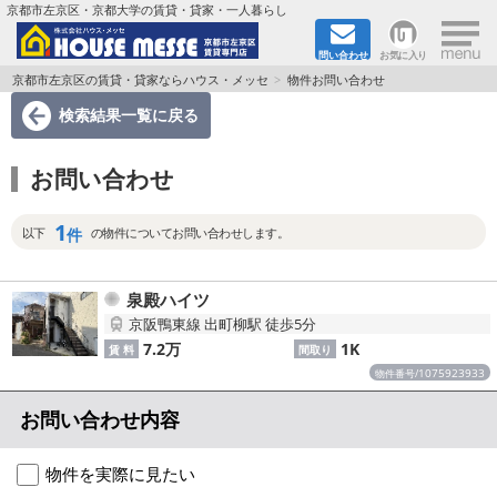
×
京都市左京区・京都大学の賃貸・貸家・一人暮らし
問い合わせ
お気に入り
TOPページ
京都市左京区の賃貸・貸家ならハウス・メッセ
物件お問い合わせ
検索結果一覧
に戻る
地図から検索
お問い合わせ
地域から検索
1
京都大学＆京都芸術大学生さんに
件
以下
の物件についてお問い合わせします。
書類DL & 入居者さまへ
泉殿ハイツ
京阪鴨東線 出町柳駅 徒歩5分
家族で住むならマンション？賃家？
7.2万
1K
賃 料
間取り
1075923933
物件番号/
一人暮らしの物件特集
お問い合わせ内容
ペット相談OKの賃貸！
物件を実際に見たい