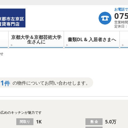
お電話
07
営業時間：
定休日：
京都大学＆京都芸術大学
書類DL & 入居者さまへ
生さんに
せ
1
件
の物件についてお問い合わせします。
の広めのキッチンが魅力です
1K
5.0万
間取り
敷 金