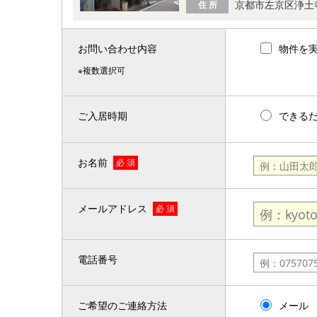
京都市左京区浄土
住 所
お問い合わせ内容
物件を
※複数選択可
ご入居時期
できる
お名前
必 須
メールアドレス
必 須
電話番号
ご希望のご連絡方法
メール