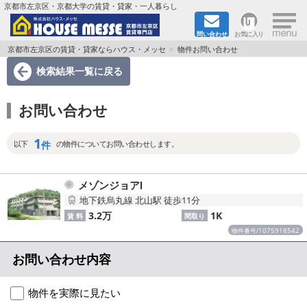
×
京都市左京区・京都大学の賃貸・貸家・一人暮らし
問い合わせ
お気に入り
TOPページ
京都市左京区の賃貸・貸家ならハウス・メッセ
物件お問い合わせ
検索結果一覧
に戻る
地図から検索
お問い合わせ
地域から検索
1
京都大学＆京都芸術大学生さんに
件
以下
の物件についてお問い合わせします。
書類DL & 入居者さまへ
メゾンジョアⅠ
地下鉄烏丸線 北山駅 徒歩11分
家族で住むならマンション？賃家？
3.2万
1K
賃 料
間取り
1075918542
物件番号/
一人暮らしの物件特集
お問い合わせ内容
ペット相談OKの賃貸！
物件を実際に見たい