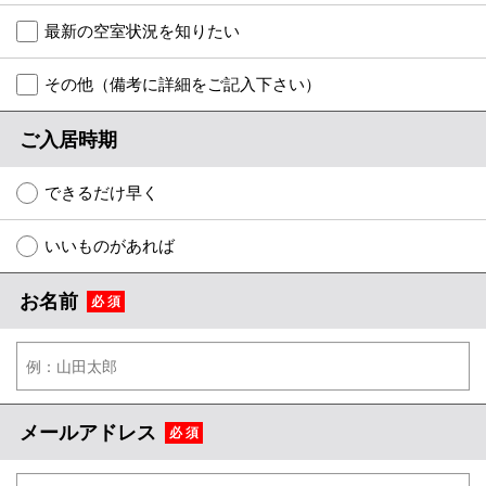
特選物件
最新の空室状況を知りたい
ハウスメーカー施工特集！
その他（備考に詳細をご記入下さい）
路線·駅から探す
ご入居時期
IT重説について
できるだけ早く
スタッフ紹介
いいものがあれば
賃貸管理の北白川店
お名前
必 須
店舗情報·アクセス
会社概要
メールでお問い合わせ
メールアドレス
必 須