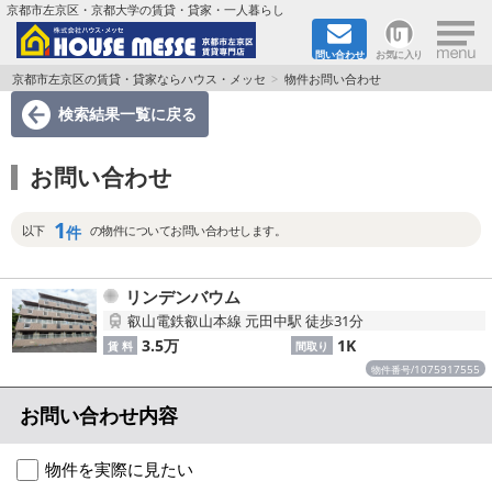
×
京都市左京区・京都大学の賃貸・貸家・一人暮らし
問い合わせ
お気に入り
TOPページ
京都市左京区の賃貸・貸家ならハウス・メッセ
物件お問い合わせ
検索結果一覧
に戻る
地図から検索
お問い合わせ
地域から検索
1
京都大学＆京都芸術大学生さんに
件
以下
の物件についてお問い合わせします。
書類DL & 入居者さまへ
リンデンバウム
叡山電鉄叡山本線 元田中駅 徒歩31分
家族で住むならマンション？賃家？
3.5万
1K
賃 料
間取り
1075917555
物件番号/
一人暮らしの物件特集
お問い合わせ内容
ペット相談OKの賃貸！
物件を実際に見たい