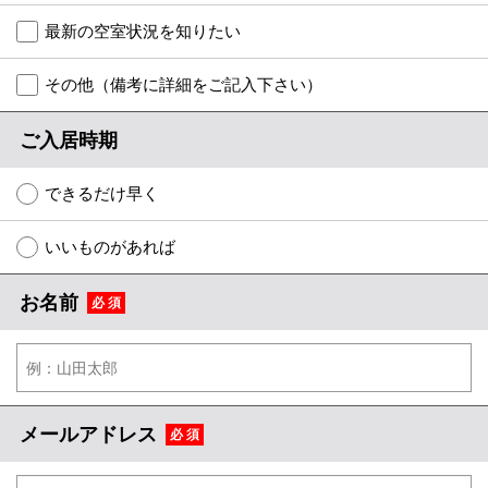
特選物件
最新の空室状況を知りたい
ハウスメーカー施工特集！
その他（備考に詳細をご記入下さい）
路線·駅から探す
ご入居時期
IT重説について
できるだけ早く
スタッフ紹介
いいものがあれば
賃貸管理の北白川店
お名前
必 須
店舗情報·アクセス
会社概要
メールでお問い合わせ
メールアドレス
必 須