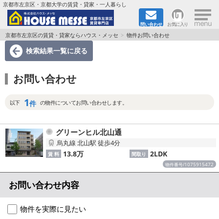
×
京都市左京区・京都大学の賃貸・貸家・一人暮らし
問い合わせ
お気に入り
TOPページ
京都市左京区の賃貸・貸家ならハウス・メッセ
物件お問い合わせ
検索結果一覧
に戻る
地図から検索
お問い合わせ
地域から検索
1
京都大学＆京都芸術大学生さんに
件
以下
の物件についてお問い合わせします。
書類DL & 入居者さまへ
グリーンヒル北山通
烏丸線 北山駅 徒歩4分
家族で住むならマンション？賃家？
13.8万
2LDK
賃 料
間取り
1075915472
物件番号/
一人暮らしの物件特集
お問い合わせ内容
ペット相談OKの賃貸！
物件を実際に見たい