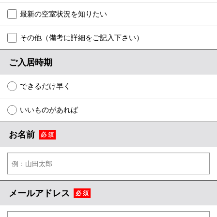
特選物件
最新の空室状況を知りたい
ハウスメーカー施工特集！
その他（備考に詳細をご記入下さい）
路線·駅から探す
ご入居時期
IT重説について
できるだけ早く
スタッフ紹介
いいものがあれば
賃貸管理の北白川店
お名前
必 須
店舗情報·アクセス
会社概要
メールでお問い合わせ
メールアドレス
必 須