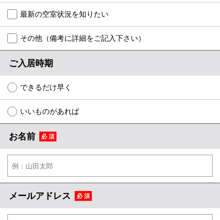
特選物件
最新の空室状況を知りたい
ハウスメーカー施工特集！
その他（備考に詳細をご記入下さい）
路線·駅から探す
ご入居時期
IT重説について
できるだけ早く
スタッフ紹介
いいものがあれば
賃貸管理の北白川店
お名前
必 須
店舗情報·アクセス
会社概要
メールでお問い合わせ
メールアドレス
必 須