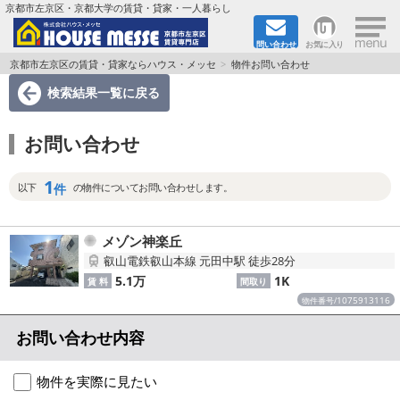
×
京都市左京区・京都大学の賃貸・貸家・一人暮らし
問い合わせ
お気に入り
TOPページ
京都市左京区の賃貸・貸家ならハウス・メッセ
物件お問い合わせ
検索結果一覧
に戻る
地図から検索
お問い合わせ
地域から検索
1
京都大学＆京都芸術大学生さんに
件
以下
の物件についてお問い合わせします。
書類DL & 入居者さまへ
メゾン神楽丘
叡山電鉄叡山本線 元田中駅 徒歩28分
家族で住むならマンション？賃家？
5.1万
1K
賃 料
間取り
1075913116
物件番号/
一人暮らしの物件特集
お問い合わせ内容
ペット相談OKの賃貸！
物件を実際に見たい