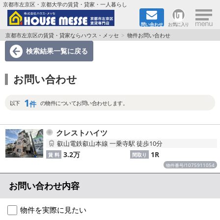
×
京都市左京区・京都大学の賃貸・貸家・一人暮らし
問い合わせ
お気に入り
TOPページ
京都市左京区の賃貸・貸家ならハウス・メッセ
物件お問い合わせ
検索結果一覧
に戻る
地図から検索
お問い合わせ
地域から検索
1
京都大学＆京都芸術大学生さんに
件
以下
の物件についてお問い合わせします。
書類DL & 入居者さまへ
クレストハイツ
叡山電鉄叡山本線 一乗寺駅 徒歩10分
家族で住むならマンション？賃家？
3.2万
1R
賃 料
間取り
1075911054
物件番号/
一人暮らしの物件特集
お問い合わせ内容
ペット相談OKの賃貸！
物件を実際に見たい