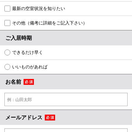
特選物件
最新の空室状況を知りたい
ハウスメーカー施工特集！
その他（備考に詳細をご記入下さい）
路線·駅から探す
ご入居時期
IT重説について
できるだけ早く
スタッフ紹介
いいものがあれば
賃貸管理の北白川店
お名前
必 須
店舗情報·アクセス
会社概要
メールでお問い合わせ
メールアドレス
必 須