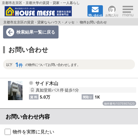
×
京都市左京区・京都大学の賃貸・貸家・一人暮らし
問い合わせ
お気に入り
TOPページ
京都市左京区の賃貸・貸家ならハウス・メッセ
物件お問い合わせ
検索結果一覧
に戻る
地図から検索
お問い合わせ
地域から検索
1
京都大学＆京都芸術大学生さんに
件
以下
の物件についてお問い合わせします。
書類DL & 入居者さまへ
サイド木山
真如堂前バス停 徒歩1分
家族で住むならマンション？賃家？
5.0万
1K
賃 料
間取り
1075907420
物件番号/
一人暮らしの物件特集
お問い合わせ内容
ペット相談OKの賃貸！
物件を実際に見たい