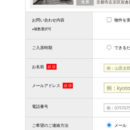
京都市左京区岩倉
住 所
お問い合わせ内容
物件を
※複数選択可
ご入居時期
できる
お名前
必 須
メールアドレス
必 須
電話番号
ご希望のご連絡方法
メール