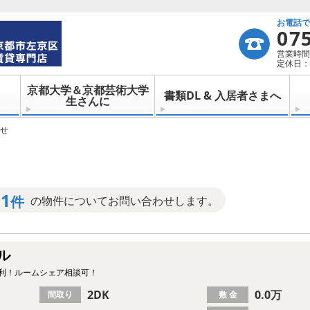
お電話
07
営業時間：
定休日：
京都大学＆京都芸術大学
書類DL & 入居者さまへ
生さんに
せ
1
件
の物件についてお問い合わせします。
ル
便利！ルームシェア相談可！
2DK
0.0万
間取り
敷 金