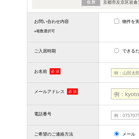
京都市左京区岩倉
住 所
お問い合わせ内容
物件を
※複数選択可
ご入居時期
できる
お名前
必 須
メールアドレス
必 須
電話番号
ご希望のご連絡方法
メール