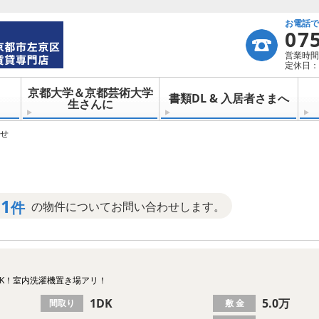
お電話
07
営業時間：
定休日：
京都大学＆京都芸術大学
書類DL & 入居者さまへ
生さんに
せ
1
件
の物件についてお問い合わせします。
K！室内洗濯機置き場アリ！
1DK
5.0万
間取り
敷 金