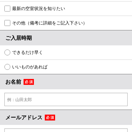
特選物件
最新の空室状況を知りたい
ハウスメーカー施工特集！
その他（備考に詳細をご記入下さい）
路線·駅から探す
ご入居時期
IT重説について
できるだけ早く
スタッフ紹介
いいものがあれば
賃貸管理の北白川店
お名前
必 須
店舗情報·アクセス
会社概要
メールでお問い合わせ
メールアドレス
必 須