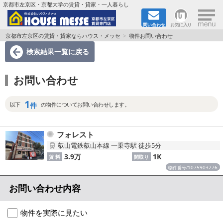
×
京都市左京区・京都大学の賃貸・貸家・一人暮らし
問い合わせ
お気に入り
TOPページ
京都市左京区の賃貸・貸家ならハウス・メッセ
物件お問い合わせ
検索結果一覧
に戻る
地図から検索
お問い合わせ
地域から検索
1
京都大学＆京都芸術大学生さんに
件
以下
の物件についてお問い合わせします。
書類DL & 入居者さまへ
フォレスト
叡山電鉄叡山本線 一乗寺駅 徒歩5分
家族で住むならマンション？賃家？
3.9万
1K
賃 料
間取り
1075903276
物件番号/
一人暮らしの物件特集
お問い合わせ内容
ペット相談OKの賃貸！
物件を実際に見たい