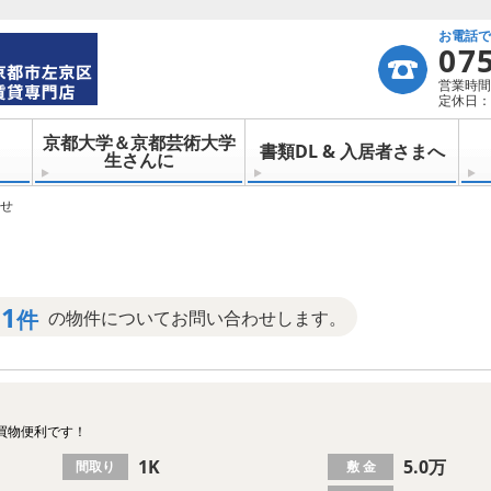
お電話
07
営業時間：
定休日：
京都大学＆京都芸術大学
書類DL & 入居者さまへ
生さんに
せ
1
件
の物件についてお問い合わせします。
買物便利です！
1K
5.0万
間取り
敷 金