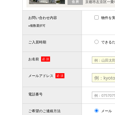
京都市左京区一乗
住 所
お問い合わせ内容
物件を
※複数選択可
ご入居時期
できる
お名前
必 須
メールアドレス
必 須
電話番号
ご希望のご連絡方法
メール